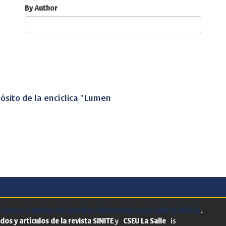
By Author
ósito de la encíclica "Lumen
.
Centro Superior de Estudios Universitarios La Salle (CSEULS)
.
dos y artículos de la revista SINITE
y
CSEU La Salle
is