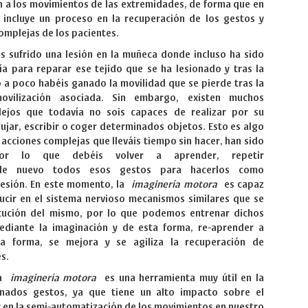
n a los movimientos de las extremidades, de forma que en
e incluye un proceso en la recuperación de los gestos y
omplejas de los pacientes.
s sufrido una lesión en la muñeca donde incluso ha sido
ía para reparar ese tejido que se ha lesionado y tras la
o a poco habéis ganado la movilidad que se pierde tras la
ovilización asociada. Sin embargo, existen muchos
ejos que todavía no sois capaces de realizar por su
bujar, escribir o coger determinados objetos. Esto es algo
 acciones complejas que lleváis tiempo sin hacer, han sido
por lo que debéis volver a aprender, repetir
 nuevo todos esos gestos para hacerlos como
 lesión. En este momento, la
imaginería motora
es capaz
ucir en el sistema nervioso mecanismos similares que se
cución del mismo, por lo que podemos entrenar dichos
diante la imaginación y de esta forma, re-aprender a
sta forma, se mejora y se agiliza la recuperación de
s.
la
imaginería motora
es una herramienta muy útil en la
nados gestos, ya que tiene un alto impacto sobre el
 en la semi-automatización de los movimientos en nuestro