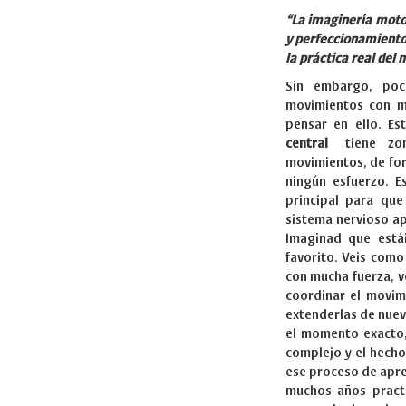
“La imaginería moto
y perfeccionamiento
la práctica real del
Sin embargo, po
movimientos con m
pensar en ello. E
central
tiene zona
movimientos, de fo
ningún esfuerzo. 
principal para qu
sistema nervioso a
Imaginad que estái
favorito. Veis como
con mucha fuerza, v
coordinar el movimi
extenderlas de nuev
el momento exacto
complejo y el hecho
ese proceso de apre
muchos años pract