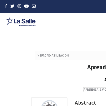
Quick
jump
NEUROREHABILITACIÓN
to
page
Aprend
content
Main
L
Navigation
Main
Content
APRENDIZAJE M
Sidebar
Abstract