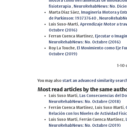
motora como herramientas de innovación 
fisioterapia
,
NeuroRehabNews: No. Dicie
Marta Díaz Sáez,
Imaginería Motora y Ent
de Parkinson: 193737640
,
NeuroRehabNew
Luis Suso-Martí,
Aprendizaje Motor a tra
Octubre (2016)
Ferran Cuenca Martínez,
Ejecutar o Imagi
NeuroRehabNews: No. Octubre (2016)
Roy La Touche,
El Movimiento como Eje Fu
Octubre (2019)
1-10 
You may also
start an advanced similarity searc
Most read articles by the same autho
Luis Suso Martí,
Las Consecuencias del Do
NeuroRehabNews: No. Octubre (2018)
Ferrán Cuenca Martínez, Luis Suso Martí,
Relación con los Niveles de Actividad Físi
Luis Suso Martí, Ferrán Cuenca Martínez,
NeuroRehabNews: No. Octubre (2019)