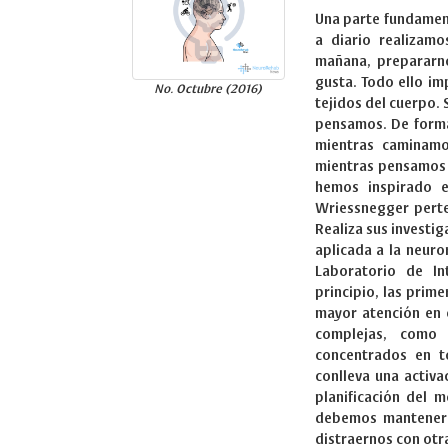
Una parte fundament
a diario realizam
mañana, prepararn
gusta. Todo ello im
No. Octubre (2016)
tejidos del cuerpo.
pensamos. De forma
mientras caminamo
mientras pensamos e
hemos inspirado en
Wriessnegger perten
Realiza sus investi
aplicada a la neuror
Laboratorio de In
principio, las prim
mayor atención en 
complejas, como
concentrados en to
conlleva una activ
planificación del 
debemos mantener 
distraernos con otr