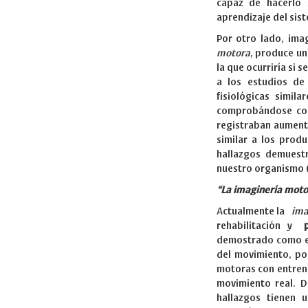
capaz de hacerlo s
aprendizaje del sis
Por otro lado, im
motora
, produce un
la que ocurriría si 
a los estudios de
fisiológicas simil
comprobándose co
registraban aumento
similar a los produ
hallazgos demuest
nuestro organismo 
“La imaginería motor
Actualmente la
ima
rehabilitación y
demostrado como est
del movimiento, po
motoras con entrena
movimiento real. D
hallazgos tienen 