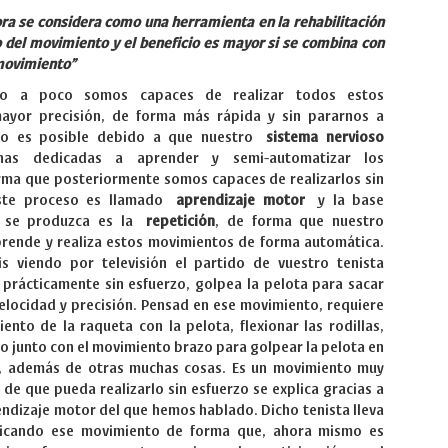
ra se considera como una herramienta en la rehabilitación
 del movimiento y el beneficio es mayor si se combina con
 movimiento”
co a poco somos capaces de realizar todos estos
ayor precisión, de forma más rápida y sin pararnos a
sto es posible debido a que nuestro
sistema nervioso
s dedicadas a aprender y semi-automatizar los
rma que posteriormente somos capaces de realizarlos sin
Este proceso es llamado
aprendizaje motor
y la base
e se produzca es la
repetición
, de forma que nuestro
prende y realiza estos movimientos de forma automática.
s viendo por televisión el partido de vuestro tenista
 prácticamente sin esfuerzo, golpea la pelota para sacar
elocidad y precisión. Pensad en ese movimiento, requiere
ento de la raqueta con la pelota, flexionar las rodillas,
o junto con el movimiento brazo para golpear la pelota en
, además de otras muchas cosas. Es un movimiento muy
 de que pueda realizarlo sin esfuerzo se explica gracias a
ndizaje motor del que hemos hablado. Dicho tenista lleva
icando ese movimiento de forma que, ahora mismo es