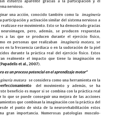
in esfuerzo aparente gracias a la participación y el
tema nervioso.
aginar una acción, conocido también como la
imaginería
a participación y activación similar del sistema nervioso a
se realizase ese movimiento. Esto se ha demostrado gracias
 neuroimagen, pero, además, se producen respuestas
ares a las que se producen durante el ejercicio físico,
mo en personas que realizaban
imaginería motora
, se
s en la frecuencia cardiaca o en la sudoración de la piel
cidos durante la práctica real del ejercicio físico. Estos
ran realmente el impacto que tiene la imaginación en
(
Papadelis et al., 2007
).
a es un proceso potencial en el aprendizaje motor”
ginería motora
se considera como una herramienta en la
perfeccionamiento
del movimiento y además, se ha
e beneficio es mayor si se combina con la práctica real
r lo que se puede conseguir una mejora de las acciones
mientos que combinan la imaginación con la práctica del
esde el punto de vista de la neurorehabilitación estos
una gran importancia. Numerosas patologías musculo-