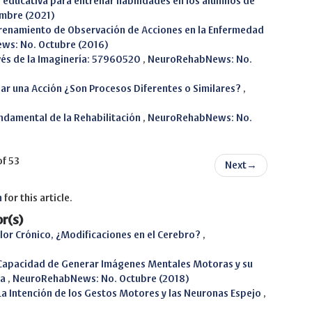
educativa para entrenar habilidades en los alumnos de
mbre (2021)
renamiento de Observación de Acciones en la Enfermedad
s: No. Octubre (2016)
vés de la Imaginería: 57960520
,
NeuroRehabNews: No.
nar una Acción ¿Son Procesos Diferentes o Similares?
,
ndamental de la Rehabilitación
,
NeuroRehabNews: No.
of 53
Next
→
h
for this article.
r(s)
lor Crónico, ¿Modificaciones en el Cerebro?
,
Capacidad de Generar Imágenes Mentales Motoras y su
ca
,
NeuroRehabNews: No. Octubre (2018)
La Intención de los Gestos Motores y las Neuronas Espejo
,