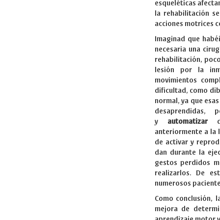
esqueléticas afecta
la rehabilitación s
acciones motrices c
Imaginad que habéi
necesaria una cirug
rehabilitación, poc
lesión por la inm
movimientos compl
dificultad, como di
normal, ya que esas
desaprendidas, 
y
automatizar
de
anteriormente a la
de activar y reprod
dan durante la eje
gestos perdidos me
realizarlos. De e
numerosos paciente
Como conclusión, 
mejora de determi
aprendizaje motor y