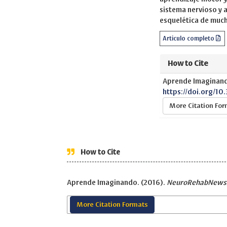
sistema nervioso y 
esquelética de much
Articulo completo
How to Cite
Aprende Imaginand
https://doi.org/10
More Citation Fo
How to Cite
Aprende Imaginando. (2016).
NeuroRehabNews
More Citation Formats