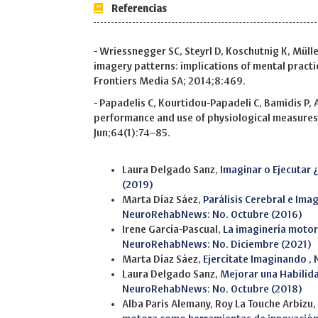
Referencias
- Wriessnegger SC, Steyrl D, Koschutnig K, Müll
imagery patterns: implications of mental practi
Frontiers Media SA; 2014;8:469.
- Papadelis C, Kourtidou-Papadeli C, Bamidis P, 
performance and use of physiological measures 
Jun;64(1):74–85.
Similar Articles
Laura Delgado Sanz,
Imaginar o Ejecutar
(2019)
Marta Díaz Sáez,
Parálisis Cerebral e Im
NeuroRehabNews: No. Octubre (2016)
Irene García-Pascual,
La imaginería motor
NeuroRehabNews: No. Diciembre (2021)
Marta Díaz Sáez,
Ejercítate Imaginando
,
Laura Delgado Sanz,
Mejorar una Habilid
NeuroRehabNews: No. Octubre (2018)
Alba Paris Alemany, Roy La Touche Arbizu,