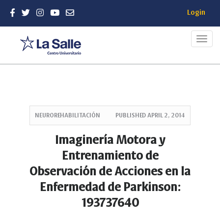
Login
Toggl
navig
Quick
jump
NEUROREHABILITACIÓN
PUBLISHED
APRIL 2, 2014
to
page
Imaginería Motora y
content
Entrenamiento de
Main
Navigation
Observación de Acciones en la
Main
Enfermedad de Parkinson:
Content
Sidebar
193737640