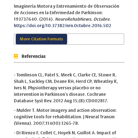
Imaginería Motora y Entrenamiento de Observación
de Acciones en la Enfermedad de Parkinson:
193737640. (2014).
NeuroRehabNews
,
Octubre
.
https://doi.org/10.37382/nrn.Octubre.2016.502
More Citation Formats
Referencias
- Tomlinson CL, Patel S, Meek C, Clarke CE, Stowe R,
Shah L, Sackley CM, Deane KH, Herd CP, Wheatley K,
Ives N. Physiotherapy versus placebo or no
intervention in Parkinson's disease. Cochrane
Database Syst Rev. 2012 Aug 15;(8):CD002817.
- Mulder T. Motor imagery and action observation:
cognitive tools for rehabilitation. J Neural Transm
(Vienna). 2007;114(10):1265-78.
- Di Rienzo F, Collet C, Hoyek N, Guillot A. Impact of