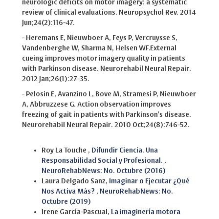
neurologic deficits on motor imagery: a systematic
review of clinical evaluations. Neuropsychol Rev. 2014
Jun;24(2):116-47.
- Heremans E, Nieuwboer A, Feys P, Vercruysse S,
Vandenberghe W, Sharma N, Helsen WF.External
cueing improves motor imagery quality in patients
with Parkinson disease. Neurorehabil Neural Repair.
2012 Jan;26(1):27-35.
- Pelosin E, Avanzino L, Bove M, Stramesi P, Nieuwboer
A, Abbruzzese G. Action observation improves
freezing of gait in patients with Parkinson's disease.
Neurorehabil Neural Repair. 2010 Oct;24(8):746-52.
Similar Articles
Roy La Touche ,
Difundir Ciencia. Una
Responsabilidad Social y Profesional.
,
NeuroRehabNews: No. Octubre (2016)
Laura Delgado Sanz,
Imaginar o Ejecutar ¿Qué
Nos Activa Más?
,
NeuroRehabNews: No.
Octubre (2019)
Irene García-Pascual,
La imaginería motora