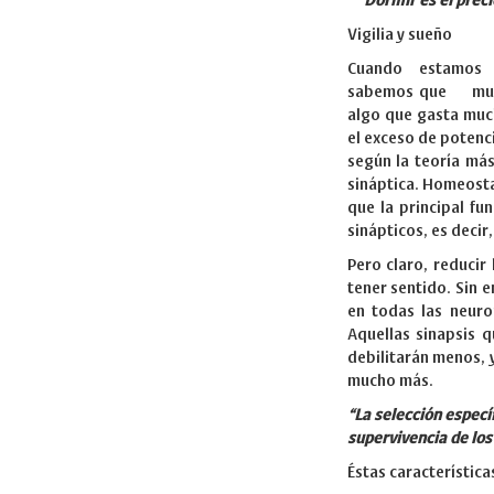
“
Dormir es el preci
Vigilia y sueño
Cuando estamos 
sabemos que mucho
algo que gasta much
el exceso de potenc
según la teoría más
sináptica. Homeostas
que la principal fu
sinápticos, es decir
Pero claro, reducir
tener sentido. Sin e
en todas las neuro
Aquellas sinapsis q
debilitarán menos, y
mucho más.
“La selección específ
supervivencia de los
Éstas característica