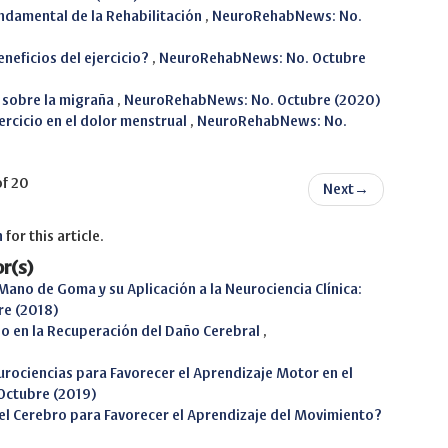
ndamental de la Rehabilitación
,
NeuroRehabNews: No.
eneficios del ejercicio?
,
NeuroRehabNews: No. Octubre
o sobre la migraña
,
NeuroRehabNews: No. Octubre (2020)
jercicio en el dolor menstrual
,
NeuroRehabNews: No.
of 20
Next
→
h
for this article.
r(s)
 Mano de Goma y su Aplicación a la Neurociencia Clínica:
e (2018)
jo en la Recuperación del Daño Cerebral
,
rociencias para Favorecer el Aprendizaje Motor en el
ctubre (2019)
 el Cerebro para Favorecer el Aprendizaje del Movimiento?