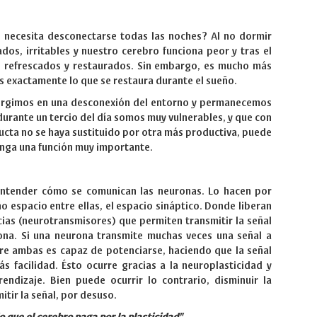
o necesita desconectarse todas las noches? Al no dormir
os, irritables y nuestro cerebro funciona peor y tras el
 refrescados y restaurados. Sin embargo, es mucho más
 es exactamente lo que se restaura durante el sueño.
ergimos en una desconexión del entorno y permanecemos
 durante un tercio del día somos muy vulnerables, y que con
ucta no se haya sustituido por otra más productiva, puede
enga una función muy importante.
ntender cómo se comunican las neuronas. Lo hacen por
 espacio entre ellas, el espacio sináptico. Donde liberan
cias (neurotransmisores) que permiten transmitir la señal
rona. Si una neurona transmite muchas veces una señal a
tre ambas es capaz de potenciarse, haciendo que la señal
s facilidad. Ésto ocurre gracias a la neuroplasticidad y
endizaje. Bien puede ocurrir lo contrario, disminuir la
tir la señal, por desuso.