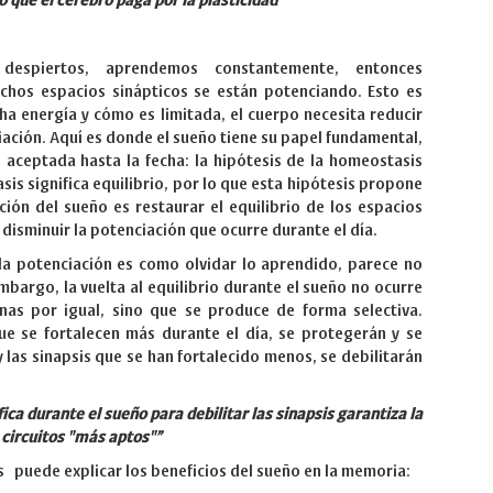
o que el cerebro paga por la plasticidad"
despiertos, aprendemos constantemente, entonces
s espacios sinápticos se están potenciando. Esto es
a energía y cómo es limitada, el cuerpo necesita reducir
iación. Aquí es donde el sueño tiene su papel fundamental,
 aceptada hasta la fecha: la hipótesis de la homeostasis
is significa equilibrio, por lo que esta hipótesis propone
nción del sueño es restaurar el equilibrio de los espacios
, disminuir la potenciación que ocurre durante el día.
 la potenciación es como olvidar lo aprendido, parece no
mbargo, la vuelta al equilibrio durante el sueño no ocurre
nas por igual, sino que se produce de forma selectiva.
ue se fortalecen más durante el día, se protegerán y se
 las sinapsis que se han fortalecido menos, se debilitarán
ica durante el sueño para debilitar las sinapsis garantiza la
 circuitos "más aptos"”
s puede explicar los beneficios del sueño en la memoria: