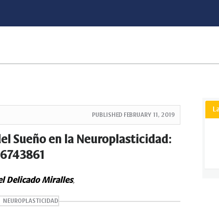
L
PUBLISHED
FEBRUARY 11, 2019
el Sueño en la Neuroplasticidad:
16743861
l Delicado Miralles
,
NEUROPLASTICIDAD