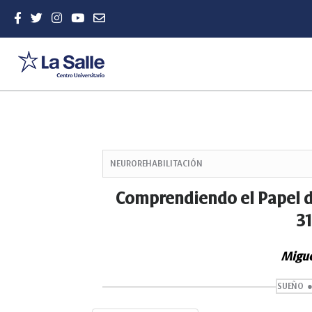
Quick
jump
NEUROREHABILITACIÓN
to
page
Comprendiendo el Papel d
content
3
Main
Navigation
Main
Migue
Content
Sidebar
SUEÑO