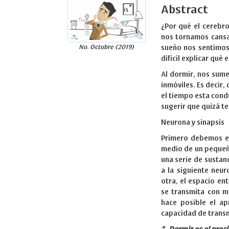
Abstract
¿Por qué el cerebr
nos tornamos cansad
No. Octubre (2019)
sueño nos sentimos
dificil explicar qué
Al dormir, nos sum
inmóviles. Es decir,
el tiempo esta cond
sugerir que quizá t
Neurona y sinapsis
Primero debemos e
medio de un pequeño
una serie de sustan
a la siguiente neu
otra, el espacio en
se transmita con má
hace posible el apr
capacidad de transmi