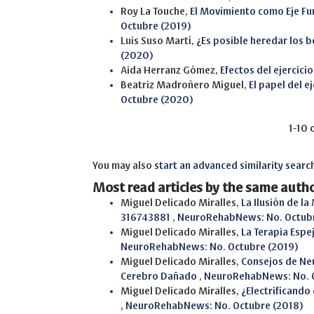
Roy La Touche,
El Movimiento como Eje Fu
Octubre (2019)
Luis Suso Martí,
¿Es posible heredar los b
(2020)
Aida Herranz Gómez,
Efectos del ejercici
Beatriz Madroñero Miguel,
El papel del e
Octubre (2020)
1-10 
You may also
start an advanced similarity searc
Most read articles by the same autho
Miguel Delicado Miralles,
La Ilusión de la
316743881
,
NeuroRehabNews: No. Octubr
Miguel Delicado Miralles,
La Terapia Espe
NeuroRehabNews: No. Octubre (2019)
Miguel Delicado Miralles,
Consejos de Neu
Cerebro Dañado
,
NeuroRehabNews: No. O
Miguel Delicado Miralles,
¿Electrificando
,
NeuroRehabNews: No. Octubre (2018)