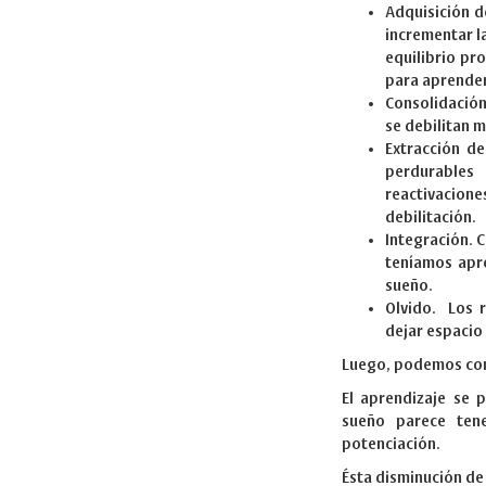
Adquisición d
incrementar l
equilibrio pr
para aprender
Consolidación
se debilitan 
Extracción d
perdurables
reactivacio
debilitación.
Integración. 
teníamos apr
sueño.
Olvido. Los r
dejar espacio 
Luego, podemos co
El aprendizaje se 
sueño parece tene
potenciación.
Ésta disminución de