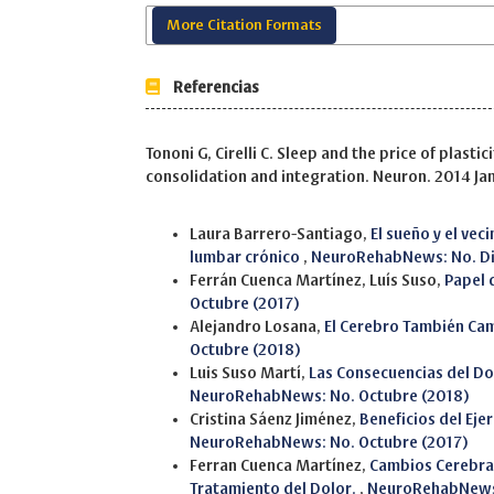
More Citation Formats
Referencias
Tononi G, Cirelli C. Sleep and the price of plast
consolidation and integration. Neuron. 2014 Jan
Similar Articles
Laura Barrero-Santiago,
El sueño y el veci
lumbar crónico
,
NeuroRehabNews: No. Di
Ferrán Cuenca Martínez, Luís Suso,
Papel d
Octubre (2017)
Alejandro Losana,
El Cerebro También Ca
Octubre (2018)
Luis Suso Martí,
Las Consecuencias del Do
NeuroRehabNews: No. Octubre (2018)
Cristina Sáenz Jiménez,
Beneficios del Eje
NeuroRehabNews: No. Octubre (2017)
Ferran Cuenca Martínez,
Cambios Cerebral
Tratamiento del Dolor.
,
NeuroRehabNews: