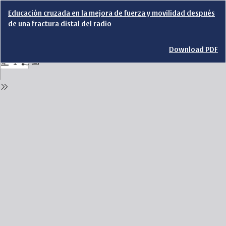
Return
Educación cruzada en la mejora de fuerza y movilidad después
to
de una fractura distal del radio
Issue
Details
Download
Download PDF