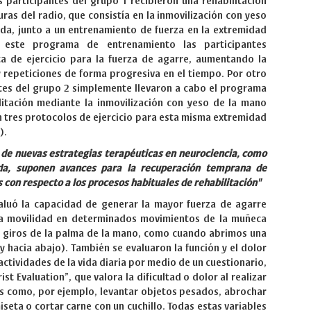
s participantes del grupo 1 recibieron una rehabilitación
ras del radio, que consistía en la inmovilización con yeso
da, junto a un entrenamiento de fuerza en la extremidad
 este programa de entrenamiento las participantes
ta de ejercicio para la fuerza de agarre, aumentando la
y repeticiones de forma progresiva en el tiempo. Por otro
ntes del grupo 2 simplemente llevaron a cabo el programa
litación mediante la inmovilización con yeso de la mano
n tres protocolos de ejercicio para esta misma extremidad
).
de nuevas estrategias terapéuticas en neurociencia, como
da, suponen avances para la recuperación temprana de
s con respecto a los procesos habituales de rehabilitación"
valuó la capacidad de generar la mayor fuerza de agarre
la movilidad en determinados movimientos de la muñeca
 y giros de la palma de la mano, como cuando abrimos una
y hacia abajo). También se evaluaron la función y el dolor
actividades de la vida diaria por medio de un cuestionario,
ist Evaluation”, que valora la dificultad o dolor al realizar
s como, por ejemplo, levantar objetos pesados, abrochar
seta o cortar carne con un cuchillo. Todas estas variables