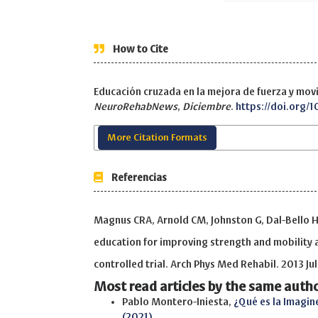
How to Cite
Educación cruzada en la mejora de fuerza y movi
NeuroRehabNews
,
Diciembre
.
https://doi.org/
More Citation Formats
Referencias
Magnus CRA, Arnold CM, Johnston G, Dal-Bello Haa
education for improving strength and mobility a
controlled trial. Arch Phys Med Rehabil. 2013 Ju
Most read articles by the same autho
Pablo Montero-Iniesta,
¿Qué es la Imagi
(2021)