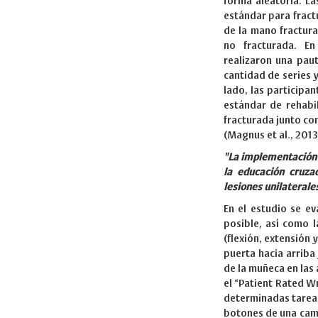
forma aleatoria. La
estándar para fractu
de la mano fractura
no fracturada. En
realizaron una pau
cantidad de series 
lado, las participa
estándar de rehabi
fracturada junto co
(Magnus et al., 2013
"La implementación 
la educación cruza
lesiones unilaterale
En el estudio se e
posible, así como 
(flexión, extensión
puerta hacia arriba 
de la muñeca en las 
el “Patient Rated Wr
determinadas tarea
botones de una cami