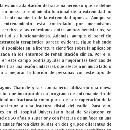
da es una adaptación del sistema nervioso que se define
 en fuerza o rendimiento funcional de la extremidad no
or al entrenamiento de la extremidad opuesta. Aunque se
 entrenamiento está controlado por mecanismos
l cerebro y las conexiones entre ambos hemisferios, se
titud su funcionamiento. Además, aunque el beneficio
estrategia terapéutica parece evidente, sigue habiendo
disponibles en la literatura científica sobre la aplicación
zada en los entornos de rehabilitación clínica. Por ello,
n en este campo podría ayudar a mejorar las técnicas de
les tras una lesión unilateral, que afecte a un único lado o
ía a mejorar la función de personas con este tipo de
agnus Charnele y sus compañeros utilizaron una nueva
ación que incorporaba un programa de entrenamiento de
midad no fracturada como parte de la recuperación de la
osterior a una fractura distal del radio. Para ello,
es en el Hospital Universitario Real de Saskatoon en
d de 50 años o superior y con fractura de muñeca en una
s cuales fueron distribuidas en dos grupos diferentes de