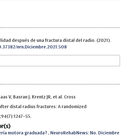
lidad después de una fractura distal del radio. (2021).
10.37382/nrn.Diciembre.2021.508
s V, Basran J, Krentz JR, et al. Cross
fter distal radius fractures: A randomized
l;94(7):1247–55.
r(s)
nería motora graduada?
,
NeuroRehabNews: No. Diciembre