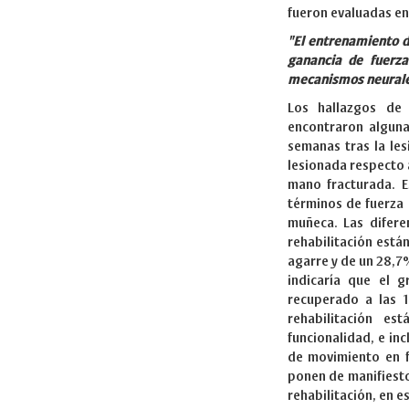
fueron evaluadas en l
"El entrenamiento d
ganancia de fuerza
mecanismos neurale
Los hallazgos de 
encontraron alguna
semanas tras la le
lesionada respecto a
mano fracturada. E
términos de fuerza 
muñeca. Las difere
rehabilitación est
agarre y de un 28,7%
indicaría que el 
recuperado a las 1
rehabilitación e
funcionalidad, e in
de movimiento en f
ponen de manifiesto
rehabilitación, en e