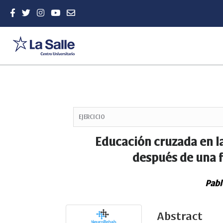
Quick
jump
EJERCICIO
to
page
Educación cruzada en l
content
después de una f
Main
Navigation
Main
Pabl
Content
Sidebar
Abstract