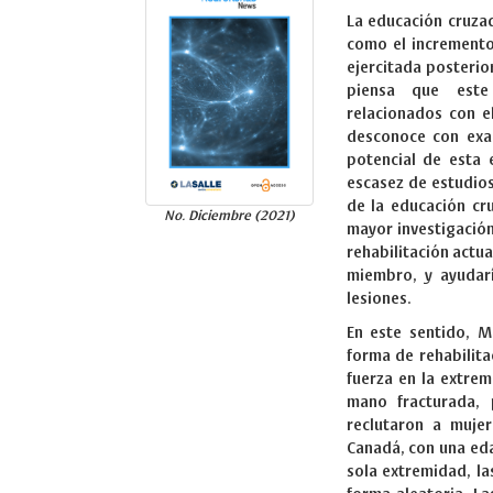
La educación cruza
como el incremento
ejercitada posteri
piensa que este
relacionados con e
desconoce con exac
potencial de esta 
escasez de estudios 
de la educación cru
No. Diciembre (2021)
mayor investigació
rehabilitación actua
miembro, y ayudar
lesiones.
En este sentido, M
forma de rehabilit
fuerza en la extre
mano fracturada, p
reclutaron a mujer
Canadá, con una eda
sola extremidad, la