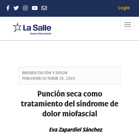
Login
Toggl
navig
Quick
jump
REHABILITACIÓN Y DOLOR
to
PUBLISHED
OCTOBER 28, 2020
page
content
Punción seca como
Main
tratamiento del síndrome de
Navigation
Main
dolor miofascial
Content
Sidebar
Eva Zapardiel Sánchez
,