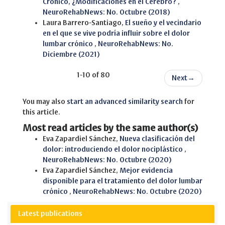
Crónico, ¿Modificaciones en el Cerebro?
,
NeuroRehabNews: No. Octubre (2018)
Laura Barrero-Santiago,
El sueño y el vecindario
en el que se vive podría influir sobre el dolor
lumbar crónico
,
NeuroRehabNews: No.
Diciembre (2021)
1-10 of 80
Next
→
You may also
start an advanced similarity search
for
this article.
Most read articles by the same author(s)
Eva Zapardiel Sánchez,
Nueva clasificación del
dolor: introduciendo el dolor nociplástico
,
NeuroRehabNews: No. Octubre (2020)
Eva Zapardiel Sánchez,
Mejor evidencia
disponible para el tratamiento del dolor lumbar
crónico
,
NeuroRehabNews: No. Octubre (2020)
Latest publications