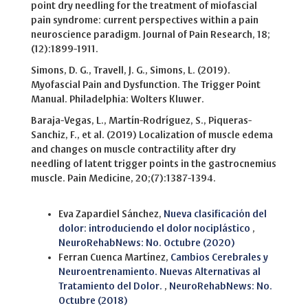
point dry needling for the treatment of miofascial
pain syndrome: current perspectives within a pain
neuroscience paradigm. Journal of Pain Research, 18;
(12):1899-1911.
Simons, D. G., Travell, J. G., Simons, L. (2019).
Myofascial Pain and Dysfunction. The Trigger Point
Manual. Philadelphia: Wolters Kluwer.
Baraja-Vegas, L., Martín-Rodríguez, S., Piqueras-
Sanchiz, F., et al. (2019) Localization of muscle edema
and changes on muscle contractility after dry
needling of latent trigger points in the gastrocnemius
muscle. Pain Medicine, 20;(7):1387-1394.
Similar Articles
Eva Zapardiel Sánchez,
Nueva clasificación del
dolor: introduciendo el dolor nociplástico
,
NeuroRehabNews: No. Octubre (2020)
Ferran Cuenca Martínez,
Cambios Cerebrales y
Neuroentrenamiento. Nuevas Alternativas al
Tratamiento del Dolor.
,
NeuroRehabNews: No.
Octubre (2018)