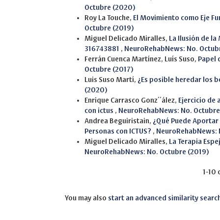
Octubre (2020)
Roy La Touche,
El Movimiento como Eje Fu
Octubre (2019)
Miguel Delicado Miralles,
La Ilusión de la
316743881
,
NeuroRehabNews: No. Octubr
Ferrán Cuenca Martínez, Luís Suso,
Papel d
Octubre (2017)
Luis Suso Martí,
¿Es posible heredar los b
(2020)
Enrique Carrasco Gonz´´ález,
Ejercicio de
con ictus
,
NeuroRehabNews: No. Octubre
Andrea Beguiristain,
¿Qué Puede Aportar 
Personas con ICTUS?
,
NeuroRehabNews: N
Miguel Delicado Miralles,
La Terapia Espe
NeuroRehabNews: No. Octubre (2019)
1-10 
You may also
start an advanced similarity searc