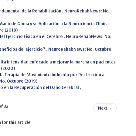
ndamental de la Rehabilitación
,
NeuroRehabNews: No.
 Mano de Goma y su Aplicación a la Neurociencia Clínica:
e (2018)
el Ejercicio Físico en el Cerebro
,
NeuroRehabNews: No.
eneficios del ejercicio?
,
NeuroRehabNews: No. Octubre
 alta intensidad enfocado a mejorar la marcha en pacientes
 (2020)
la Terapia de Movimiento Inducido por Restricción a
o. Octubre (2019)
jo en la Recuperación del Daño Cerebral
,
of 32
Next
→
h
for this article.