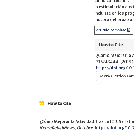
Como conclusión, gr
la estimulación elé
incluirse en los pro
motora del brazo af
Artículo completo
How to Cite
¿Cómo Mejorar la Ac
316743444. (2019)
https://doi.org/10
More Citation Fo
How to Cite
¿Cómo Mejorar la Actividad Tras un ICTUS? Estim
NeuroRehabNews
,
Octubre
.
https://doi.org/10