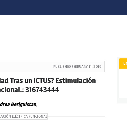
L
PUBLISHED
FEBRUARY 11, 2019
dad Tras un ICTUS? Estimulación
ncional.: 316743444
drea Beriguistan
,
ACIÓN ELÉCTRICA FUNCIONAL