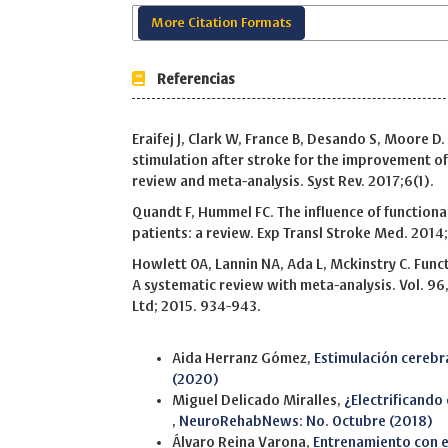
More Citation Formats
Referencias
Eraifej J, Clark W, France B, Desando S, Moore D.
stimulation after stroke for the improvement of 
review and meta-analysis. Syst Rev. 2017;6(1).
Quandt F, Hummel FC. The influence of functiona
patients: a review. Exp Transl Stroke Med. 2014;
Howlett OA, Lannin NA, Ada L, Mckinstry C. Funct
A systematic review with meta-analysis. Vol. 96,
Ltd; 2015. 934-943.
Similar Articles
Aida Herranz Gómez,
Estimulación cerebra
(2020)
Miguel Delicado Miralles,
¿Electrificando
,
NeuroRehabNews: No. Octubre (2018)
Álvaro Reina Varona,
Entrenamiento con 