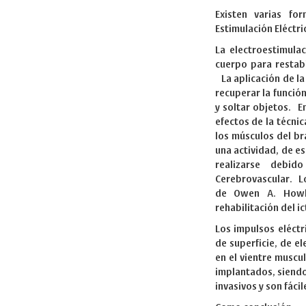
Existen varias fo
Estimulación Eléctric
La electroestimulac
cuerpo para restab
La aplicación de la
recuperar la funció
y soltar objetos. E
efectos de la técnic
los músculos del br
una actividad, de e
realizarse debi
Cerebrovascular. Lo
de Owen A. Howle
rehabilitación del i
Los impulsos eléct
de superficie, de el
en el vientre musc
implantados, siendo
invasivos y son fácil