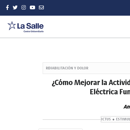
Quick
jump
REHABILITACIÓN Y DOLOR
to
page
¿Cómo Mejorar la Activi
content
Eléctrica Fu
Main
Navigation
Main
An
Content
Sidebar
ICTUS
ESTIMUL