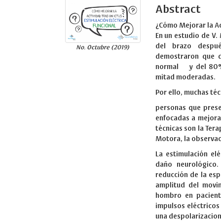
Abstract
¿Cómo Mejorar la Act
En un estudio de V.
del brazo despué
No. Octubre (2019)
demostraron que d
normal y del 80% r
mitad moderadas.
Por ello, muchas téc
personas que prese
enfocadas a mejora
técnicas son la Ter
Motora, la observac
La estimulación el
daño neurológico.
reducción de la esp
amplitud del movi
hombro en pacient
impulsos eléctrico
una despolarizacion