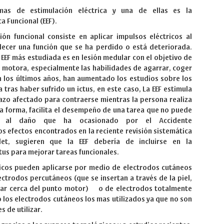
rmas de estimulación eléctrica y una de ellas es la
a Funcional (EEF).
ión funcional consiste en aplicar impulsos eléctricos al
lecer una función que se ha perdido o está deteriorada.
 EEF más estudiada es en lesión medular con el objetivo de
n motora, especialmente las habilidades de agarrar, coger
n los últimos años, han aumentado los estudios sobre los
a tras haber sufrido un ictus, en este caso, La EEF estimula
azo afectado para contraerse mientras la persona realiza
sa forma, facilita el desempeño de una tarea que no puede
do al daño que ha ocasionado por el Accidente
s efectos encontrados en la reciente revisión sistemática
t, sugieren que la EEF debería de incluirse en la
ctus para mejorar tareas funcionales.
ricos pueden aplicarse por medio de electrodos cutáneos
ectrodos percutáneos (que se insertan a través de la piel,
ular cerca del punto motor) o de electrodos totalmente
 los electrodos cutáneos los mas utilizados ya que no son
es de utilizar.