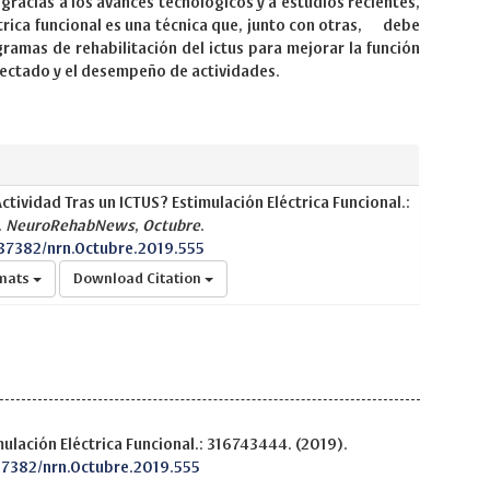
acias a los avances tecnológicos y a estudios recientes,
ctrica funcional es una técnica que, junto con otras, debe
gramas de rehabilitación del ictus para mejorar la función
ectado y el desempeño de actividades.
tividad Tras un ICTUS? Estimulación Eléctrica Funcional.:
.
NeuroRehabNews
,
Octubre
.
.37382/nrn.Octubre.2019.555
rmats
Download Citation
ulación Eléctrica Funcional.: 316743444. (2019).
.37382/nrn.Octubre.2019.555