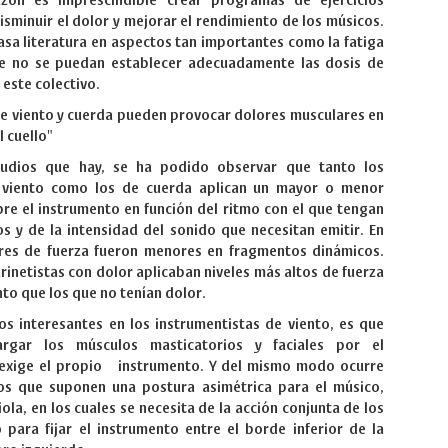
azón es imprescindible crear programas de ejercicios
isminuir el dolor y mejorar el rendimiento de los músicos.
asa literatura en aspectos tan importantes como la fatiga
ue no se puedan establecer adecuadamente las dosis de
este colectivo.
e viento y cuerda pueden provocar dolores musculares en
l cuello"
tudios que hay, se ha podido observar que tanto los
e viento como los de cuerda aplican un mayor o menor
re el instrumento en función del ritmo con el que tengan
 y de la intensidad del sonido que necesitan emitir. En
lores de fuerza fueron menores en fragmentos dinámicos.
rinetistas con dolor aplicaban niveles más altos de fuerza
nto que los que no tenían dolor.
os interesantes en los instrumentistas de viento, es que
rgar los músculos masticatorios y faciales por el
exige el propio instrumento. Y del mismo modo ocurre
os que suponen una postura asimétrica para el músico,
viola, en los cuales se necesita de la acción conjunta de los
 para fijar el instrumento entre el borde inferior de la