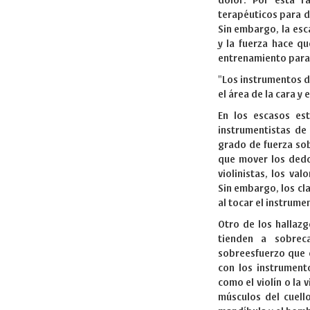
dolor. Por esta r
terapéuticos para d
Sin embargo, la esc
y la fuerza hace q
entrenamiento para 
"Los instrumentos d
el área de la cara y e
En los escasos es
instrumentistas d
grado de fuerza sob
que mover los dedos
violinistas, los va
Sin embargo, los cla
al tocar el instrume
Otro de los hallazg
tienden a sobreca
sobreesfuerzo que 
con los instrument
como el violín o la 
músculos del cuello