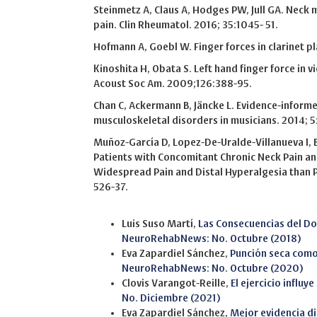
Steinmetz A, Claus A, Hodges PW, Jull GA. Neck m
pain. Clin Rheumatol. 2016; 35:1045- 51.
Hofmann A, Goebl W. Finger forces in clarinet pla
Kinoshita H, Obata S. Left hand finger force in v
Acoust Soc Am. 2009;126:388-95.
Chan C, Ackermann B, Jäncke L. Evidence-infor
musculoskeletal disorders in musicians. 2014; 5
Muñoz-García D, Lopez-De-Uralde-Villanueva I, B
Patients with Concomitant Chronic Neck Pain an
Widespread Pain and Distal Hyperalgesia than Pa
526-37.
Similar Articles
Luis Suso Martí,
Las Consecuencias del Do
NeuroRehabNews: No. Octubre (2018)
Eva Zapardiel Sánchez,
Punción seca como
NeuroRehabNews: No. Octubre (2020)
Clovis Varangot-Reille,
El ejercicio influ
No. Diciembre (2021)
Eva Zapardiel Sánchez,
Mejor evidencia di