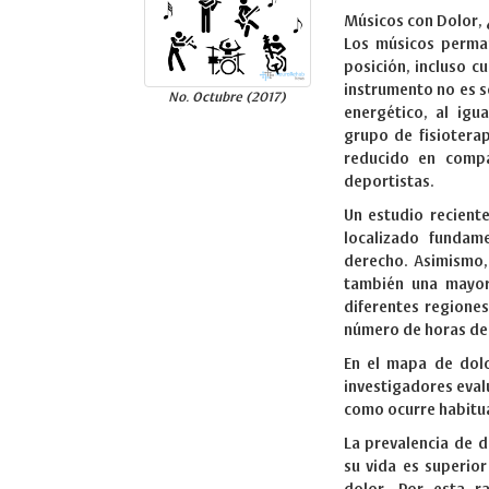
Músicos con Dolor,
Los músicos perma
posición, incluso c
instrumento no es s
No. Octubre (2017)
energético, al igu
grupo de fisiotera
reducido en compa
deportistas.
Un estudio recient
localizado fundam
derecho. Asimismo,
también una mayor
diferentes regione
número de horas de 
En el mapa de dolo
investigadores evalú
como ocurre habitua
La prevalencia de d
su vida es superior