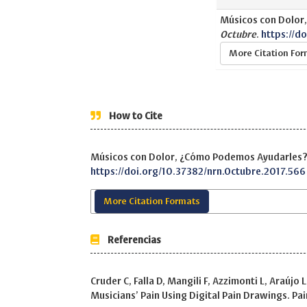
Músicos con Dolor
Octubre
.
https://d
More Citation Fo
How to Cite
Músicos con Dolor, ¿Cómo Podemos Ayudarles?
https://doi.org/10.37382/nrn.Octubre.2017.566
More Citation Formats
Referencias
Cruder C, Falla D, Mangili F, Azzimonti L, Araújo 
Musicians’ Pain Using Digital Pain Drawings. Pain