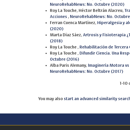
NeuroRehabNews: No. Octubre (2020)
Roy La Touche, Héctor Beltrán Alacreu,
Tr
Acciones
,
NeuroRehabNews: No. Octubre
Ferran Cuenca Martínez,
Hiperalgesia y a
(2020)
Marta Díaz Sáez,
Artrosis y Fisioterapia 
(2018)
Roy La Touche ,
Rehabilitación de Tercera
Roy La Touche ,
Difundir Ciencia. Una Resp
Octubre (2016)
Alba Paris Alemany,
Imaginería Motora vs
NeuroRehabNews: No. Octubre (2017)
1-10 
You may also
start an advanced similarity searc