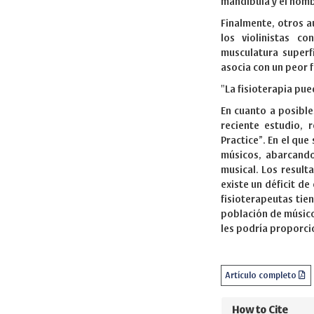
mandíbula y el homb
Finalmente, otros 
los violinistas c
musculatura superf
asocia con un peor 
"La fisioterapia pue
En cuanto a posible
reciente estudio, 
Practice”. En el que
músicos, abarcando
musical. Los resul
existe un déficit d
fisioterapeutas tie
población de músico
les podría proporci
Artículo completo
How to Cite