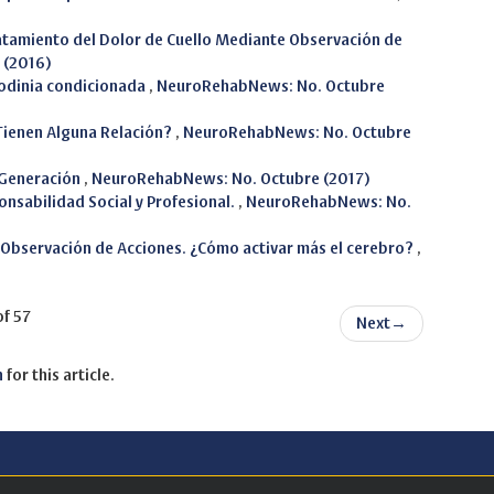
atamiento del Dolor de Cuello Mediante Observación de
 (2016)
lodinia condicionada
,
NeuroRehabNews: No. Octubre
¿Tienen Alguna Relación?
,
NeuroRehabNews: No. Octubre
 Generación
,
NeuroRehabNews: No. Octubre (2017)
onsabilidad Social y Profesional.
,
NeuroRehabNews: No.
 Observación de Acciones. ¿Cómo activar más el cerebro?
,
of 57
Next
→
h
for this article.