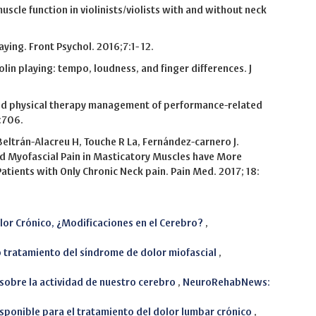
uscle function in violinists/violists with and without neck
ying. Front Psychol. 2016;7:1- 12.
iolin playing: tempo, loudness, and finger differences. J
med physical therapy management of performance-related
:706.
eltrán-Alacreu H, Touche R La, Fernández-carnero J.
d Myofascial Pain in Masticatory Muscles have More
tients with Only Chronic Neck pain. Pain Med. 2017; 18:
lor Crónico, ¿Modificaciones en el Cerebro?
,
 tratamiento del síndrome de dolor miofascial
,
ye sobre la actividad de nuestro cerebro
,
NeuroRehabNews:
sponible para el tratamiento del dolor lumbar crónico
,