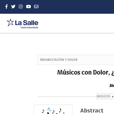
Quick
jump
REHABILITACIÓN Y DOLOR
to
page
Músicos con Dolor,
content
Main
In
Navigation
Main
Content
MUSICOS
Sidebar
Abstract