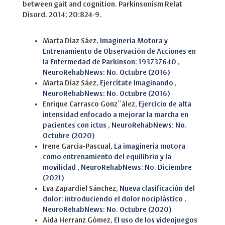
between gait and cognition. Parkinsonism Relat
Disord. 2014; 20:824-9.
Similar Articles
Marta Díaz Sáez,
Imaginería Motora y
Entrenamiento de Observación de Acciones en
la Enfermedad de Parkinson: 193737640
,
NeuroRehabNews: No. Octubre (2016)
Marta Díaz Sáez,
Ejercítate Imaginando
,
NeuroRehabNews: No. Octubre (2016)
Enrique Carrasco Gonz´´ález,
Ejercicio de alta
intensidad enfocado a mejorar la marcha en
pacientes con ictus
,
NeuroRehabNews: No.
Octubre (2020)
Irene García-Pascual,
La imaginería motora
como entrenamiento del equilibrio y la
movilidad
,
NeuroRehabNews: No. Diciembre
(2021)
Eva Zapardiel Sánchez,
Nueva clasificación del
dolor: introduciendo el dolor nociplástico
,
NeuroRehabNews: No. Octubre (2020)
Aida Herranz Gómez,
El uso de los videojuegos