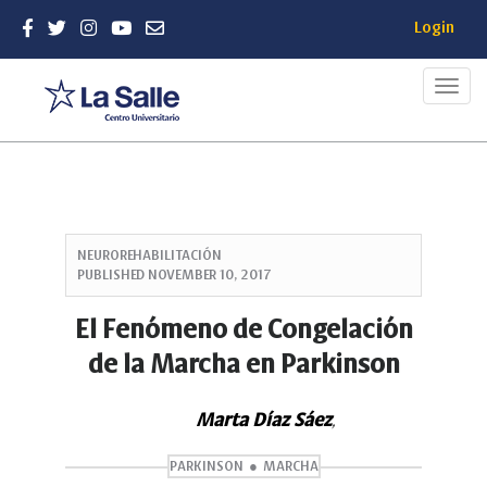
Login
Toggl
navig
Quick
jump
NEUROREHABILITACIÓN
to
PUBLISHED
NOVEMBER 10, 2017
page
content
El Fenómeno de Congelación
Main
de la Marcha en Parkinson
Navigation
Main
Content
Marta Díaz Sáez
,
Sidebar
PARKINSON
MARCHA