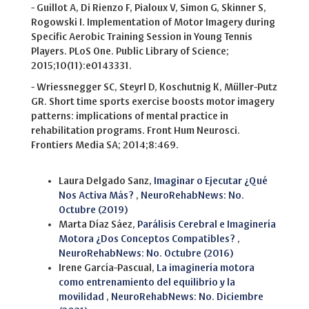
- Guillot A, Di Rienzo F, Pialoux V, Simon G, Skinner S,
Rogowski I. Implementation of Motor Imagery during
Specific Aerobic Training Session in Young Tennis
Players. PLoS One. Public Library of Science;
2015;10(11):e0143331.
- Wriessnegger SC, Steyrl D, Koschutnig K, Müller-Putz
GR. Short time sports exercise boosts motor imagery
patterns: implications of mental practice in
rehabilitation programs. Front Hum Neurosci.
Frontiers Media SA; 2014;8:469.
Similar Articles
Laura Delgado Sanz,
Imaginar o Ejecutar ¿Qué
Nos Activa Más?
,
NeuroRehabNews: No.
Octubre (2019)
Marta Díaz Sáez,
Parálisis Cerebral e Imaginería
Motora ¿Dos Conceptos Compatibles?
,
NeuroRehabNews: No. Octubre (2016)
Irene García-Pascual,
La imaginería motora
como entrenamiento del equilibrio y la
movilidad
,
NeuroRehabNews: No. Diciembre