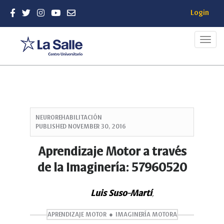
Login
Toggl
navig
Quick
jump
NEUROREHABILITACIÓN
to
PUBLISHED
NOVEMBER 30, 2016
page
content
Aprendizaje Motor a través
Main
de la Imaginería: 57960520
Navigation
Main
Content
Luis Suso-Martí
,
Sidebar
APRENDIZAJE MOTOR
IMAGINERÍA MOTORA