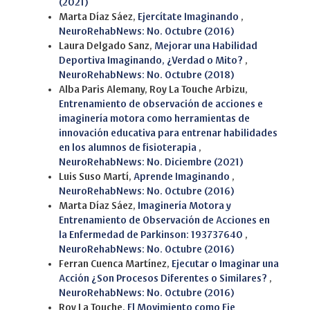
(2021)
Marta Díaz Sáez,
Ejercítate Imaginando
,
NeuroRehabNews: No. Octubre (2016)
Laura Delgado Sanz,
Mejorar una Habilidad
Deportiva Imaginando, ¿Verdad o Mito?
,
NeuroRehabNews: No. Octubre (2018)
Alba Paris Alemany, Roy La Touche Arbizu,
Entrenamiento de observación de acciones e
imaginería motora como herramientas de
innovación educativa para entrenar habilidades
en los alumnos de fisioterapia
,
NeuroRehabNews: No. Diciembre (2021)
Luis Suso Martí,
Aprende Imaginando
,
NeuroRehabNews: No. Octubre (2016)
Marta Díaz Sáez,
Imaginería Motora y
Entrenamiento de Observación de Acciones en
la Enfermedad de Parkinson: 193737640
,
NeuroRehabNews: No. Octubre (2016)
Ferran Cuenca Martínez,
Ejecutar o Imaginar una
Acción ¿Son Procesos Diferentes o Similares?
,
NeuroRehabNews: No. Octubre (2016)
Roy La Touche,
El Movimiento como Eje