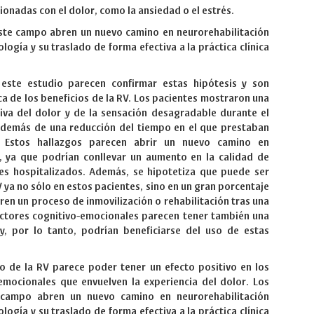
onadas con el dolor, como la ansiedad o el estrés.
este campo abren un nuevo camino en neurorehabilitación
logía y su traslado de forma efectiva a la práctica clínica
este estudio parecen confirmar estas hipótesis y son
 de los beneficios de la RV. Los pacientes mostraron una
tiva del dolor y de la sensación desagradable durante el
además de una reducción del tiempo en el que prestaban
. Estos hallazgos parecen abrir un nuevo camino en
n, ya que podrían conllevar un aumento en la calidad de
tes hospitalizados. Además, se hipotetiza que puede ser
RV ya no sólo en estos pacientes, sino en un gran porcentaje
ren un proceso de inmovilización o rehabilitación tras una
actores cognitivo-emocionales parecen tener también una
 y, por lo tanto, podrían beneficiarse del uso de estas
so de la RV parece poder tener un efecto positivo en los
emocionales que envuelven la experiencia del dolor. Los
 campo abren un nuevo camino en neurorehabilitación
logía y su traslado de forma efectiva a la práctica clínica