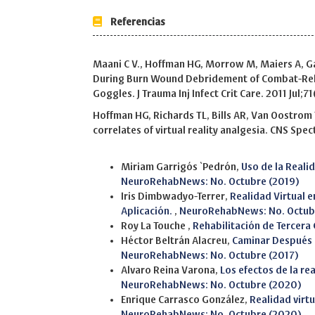
Referencias
Maani C V., Hoffman HG, Morrow M, Maiers A, Gay
During Burn Wound Debridement of Combat-Rela
Goggles. J Trauma Inj Infect Crit Care. 2011 Jul
Hoffman HG, Richards TL, Bills AR, Van Oostrom T,
correlates of virtual reality analgesia. CNS Spec
Similar Articles
Miriam Garrigós `Pedrón,
Uso de la Reali
NeuroRehabNews: No. Octubre (2019)
Iris Dimbwadyo-Terrer,
Realidad Virtual 
Aplicación.
,
NeuroRehabNews: No. Octub
Roy La Touche ,
Rehabilitación de Tercera
Héctor Beltrán Alacreu,
Caminar Después 
NeuroRehabNews: No. Octubre (2017)
Alvaro Reina Varona,
Los efectos de la re
NeuroRehabNews: No. Octubre (2020)
Enrique Carrasco González,
Realidad virtu
NeuroRehabNews: No. Octubre (2020)