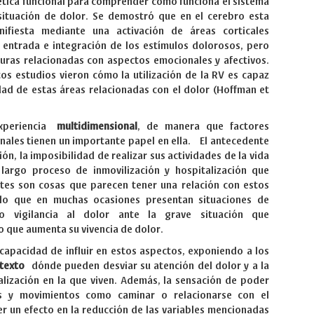
tica funcional para comprender como funciona el sistema
situación de dolor. Se demostró que en el cerebro esta
nifiesta mediante una activación de áreas corticales
 entrada e integración de los estímulos dolorosos, pero
uras relacionadas con aspectos emocionales y afectivos.
os estudios vieron cómo la utilización de la RV es capaz
idad de estas áreas relacionadas con el dolor (Hoffman et
experiencia
multidimensional
, de manera que factores
nales tienen un importante papel en ella. El antecedente
ión, la imposibilidad de realizar sus actividades de la vida
 largo proceso de inmovilización y hospitalización que
ntes son cosas que parecen tener una relación con estos
llo que en muchas ocasiones presentan situaciones de
o vigilancia al dolor ante la grave situación que
 que aumenta su vivencia de dolor.
capacidad de influir en estos aspectos, exponiendo a los
texto
dónde pueden desviar su atención del dolor y a la
alización en la que viven. Además, la sensación de poder
des y movimientos como caminar o relacionarse con el
r un efecto en la reducción de las variables mencionadas