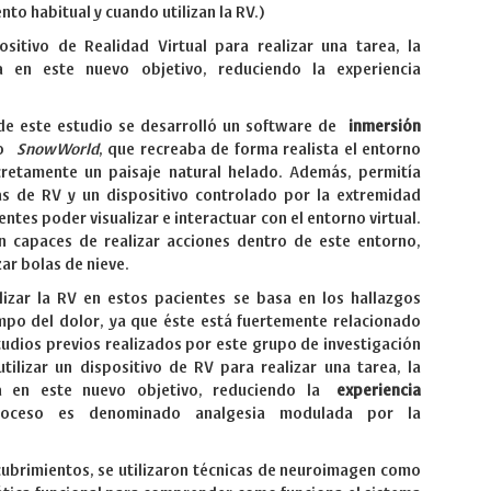
ento habitual y cuando utilizan la RV.)
positivo de Realidad Virtual para realizar una tarea, la
a en este nuevo objetivo, reduciendo la experiencia
n de este estudio se desarrolló un software de
inmersión
do
SnowWorld
, que recreaba de forma realista el entorno
cretamente un paisaje natural helado. Además, permitía
s de RV y un dispositivo controlado por la extremidad
entes poder visualizar e interactuar con el entorno virtual.
n capaces de realizar acciones dentro de este entorno,
ar bolas de nieve.
lizar la RV en estos pacientes se basa en los hallazgos
mpo del dolor, ya que éste está fuertemente relacionado
studios previos realizados por este grupo de investigación
ilizar un dispositivo de RV para realizar una tarea, la
ra en este nuevo objetivo, reduciendo la
experiencia
roceso es denominado analgesia modulada por la
cubrimientos, se utilizaron técnicas de neuroimagen como