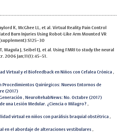
lord K, McGhee LL, et al. Virtual Reality Pain Control
ted Burn Injuries Using Robot-Like Arm Mounted VR
;71(supplement):S125–30
 Magula J, Seibel EJ, et al. Using FMRI to study the neural
tr. 2006 Jan;11(1):45–51.
dad Virtual y el Biofeedback en Niños con Cefalea Crónica
,
en Procedimientos Quirúrgicos: Nuevos Entornos de
re (2017)
 Generación
,
NeuroRehabNews: No. Octubre (2017)
de una Lesión Medular. ¿Ciencia o Milagro?
,
alidad virtual en niños con parálisis braquial obstétrica
,
al en el abordaje de alteraciones vestibulares
,