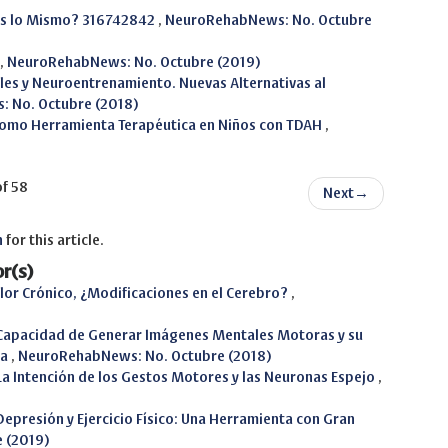
¿Es lo Mismo? 316742842
,
NeuroRehabNews: No. Octubre
,
NeuroRehabNews: No. Octubre (2019)
es y Neuroentrenamiento. Nuevas Alternativas al
 No. Octubre (2018)
 como Herramienta Terapéutica en Niños con TDAH
,
of 58
Next
→
h
for this article.
r(s)
lor Crónico, ¿Modificaciones en el Cerebro?
,
Capacidad de Generar Imágenes Mentales Motoras y su
ca
,
NeuroRehabNews: No. Octubre (2018)
La Intención de los Gestos Motores y las Neuronas Espejo
,
Depresión y Ejercicio Físico: Una Herramienta con Gran
 (2019)