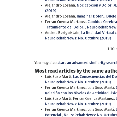
Alejandro Losana,
Nocicepción y Dolor, 
(2019)
Alejandro Losana,
Imaginar Dolor… Duele
Ferran Cuenca Martínez,
Cambios Cerebral
Tratamiento del Dolor.
,
NeuroRehabNews:
Andrea Beriguistain,
La Realidad Virtual
NeuroRehabNews: No. Octubre (2019)
1-10 
You may also
start an advanced similarity searc
Most read articles by the same autho
Luis Suso Martí,
Las Consecuencias del Do
NeuroRehabNews: No. Octubre (2018)
Ferrán Cuenca Martínez, Luis Suso Martí,
Relación con los Niveles de Actividad Físi
Luis Suso Martí, Ferrán Cuenca Martínez,
NeuroRehabNews: No. Octubre (2019)
Ferrán Cuenca Martínez, Luís Suso Martí,
Potencial
,
NeuroRehabNews: No. Octubre