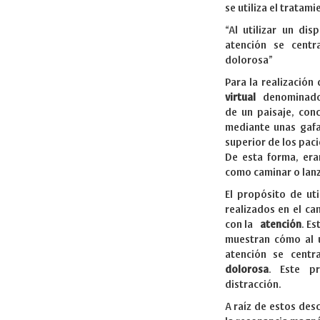
se utiliza el tratami
“Al utilizar un dis
atención se centr
dolorosa”
Para la realizació
virtual
denomina
de un paisaje, con
mediante unas gafa
superior de los paci
De esta forma, era
como caminar o lanz
El propósito de uti
realizados en el ca
con la
atención
. E
muestran cómo al ut
atención se cent
dolorosa
. Este p
distracción.
A raíz de estos des