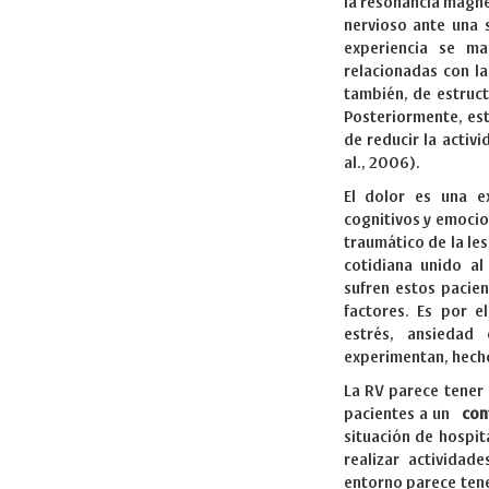
la resonancia magné
nervioso ante una 
experiencia se ma
relacionadas con la
también, de estruct
Posteriormente, est
de reducir la activ
al., 2006).
El dolor es una 
cognitivos y emocio
traumático de la les
cotidiana unido al
sufren estos pacie
factores. Es por e
estrés, ansiedad 
experimentan, hecho
La RV parece tener 
pacientes a un
con
situación de hospit
realizar activida
entorno parece tene