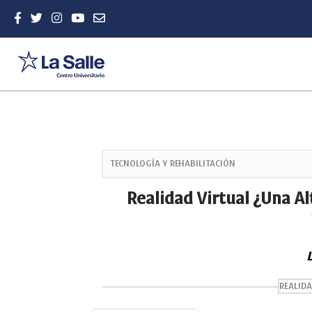
Quick
jump
TECNOLOGÍA Y REHABILITACIÓN
to
page
Realidad Virtual ¿Una Al
content
Main
Navigation
Main
L
Content
Sidebar
REALIDA