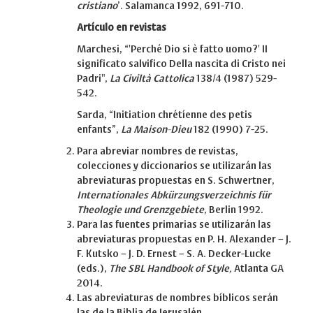
cristiano
’. Salamanca 1992, 691-710.
Artículo en revistas
Marchesi, “'Perché Dio si è fatto uomo?' II
significato salvifico Della nascita di Cristo nei
Padri",
La Civiltà Cattolica
138/4 (1987) 529-
542.
Sarda, “Initiation chrétíenne des petis
enfants”,
La Maison-Dieu
182 (1990) 7-25.
Para abreviar nombres de revistas,
colecciones y diccionarios se utilizarán las
abreviaturas propuestas en S. Schwertner,
Internationales Abkürzungsverzeichnis für
Theologie und Grenzgebiete
, Berlin 1992.
Para las fuentes primarias se utilizarán las
abreviaturas propuestas en P. H. Alexander – J.
F. Kutsko – J. D. Ernest – S. A. Decker-Lucke
(eds.),
The SBL Handbook of Style,
Atlanta GA
2014.
Las abreviaturas de nombres bíblicos serán
las de la Biblia de Jerusalén.