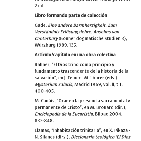
2 ed.
Libro formando parte de colección
Gáde,
Eine andere Barmherzigkeit. Zum
Verständnis Erlösungslehre.
Anselms von
Canterbury
(Bonner dogmatische Studien 3),
Würzburg 1989, 135.
Artículo/capítulo en una obra colectiva
Rahner, “El Dios trino como principio y
fundamento trascendente de la historia de la
salvación”, en J. Feiner - M. Lóhrer (eds.),
Mysterium salutis,
Madrid 1969, vol. II, t.1,
400-405.
M. Cañáis, “Orar en la presencia sacramental y
permanente de Cristo”, en M. Brouard (dir.),
Enciclopedia de la Eucaristía
, Bilbao 2004,
837-848.
Llamas, “Inhabitación trinitaria”, en X. Pikaza -
N. Silanes (dirs.),
Diccionario teológico ‘El Dios