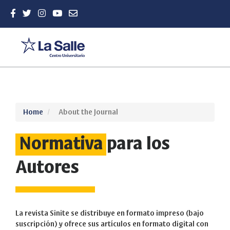
Quick
Home
About the Journal
jump
to
Normativa
para los
page
content
Main
Autores
Navigation
Main
Content
Sidebar
La revista Sinite se distribuye en formato impreso (bajo
suscripción) y ofrece sus artículos en formato digital con