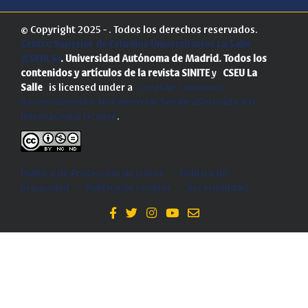
© Copyright 2025 - . Todos los derechos reservados.
Centro Superior de Estudios Universitarios La Salle
(CSEULS)
. Universidad Autónoma de Madrid.
Todos los
contenidos y artículos de la revista SINITE
y
CSEU La
Salle
is licensed under a
Creative Commons
Reconocimiento-NoComercial-SinObraDerivada 4.0
Internacional License
.
Política de Protección de Datos
-
Politica de
privacidad
-
Política de cookies
-
Accesibilidad