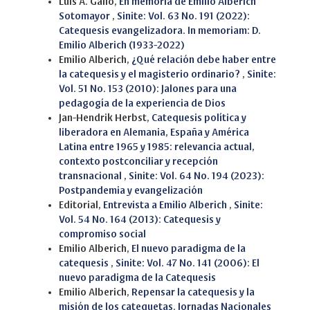
Luis A. Gallo,
En memoria de Emilio Alberich
Sotomayor
,
Sinite: Vol. 63 No. 191 (2022):
Catequesis evangelizadora. In memoriam: D.
Emilio Alberich (1933-2022)
Emilio Alberich,
¿Qué relación debe haber entre
la catequesis y el magisterio ordinario?
,
Sinite:
Vol. 51 No. 153 (2010): Jalones para una
pedagogía de la experiencia de Dios
Jan-Hendrik Herbst,
Catequesis política y
liberadora en Alemania, España y América
Latina entre 1965 y 1985: relevancia actual,
contexto postconciliar y recepción
transnacional
,
Sinite: Vol. 64 No. 194 (2023):
Postpandemia y evangelización
Editorial,
Entrevista a Emilio Alberich
,
Sinite:
Vol. 54 No. 164 (2013): Catequesis y
compromiso social
Emilio Alberich,
El nuevo paradigma de la
catequesis
,
Sinite: Vol. 47 No. 141 (2006): El
nuevo paradigma de la Catequesis
Emilio Alberich,
Repensar la catequesis y la
misión de los catequetas. Jornadas Nacionales