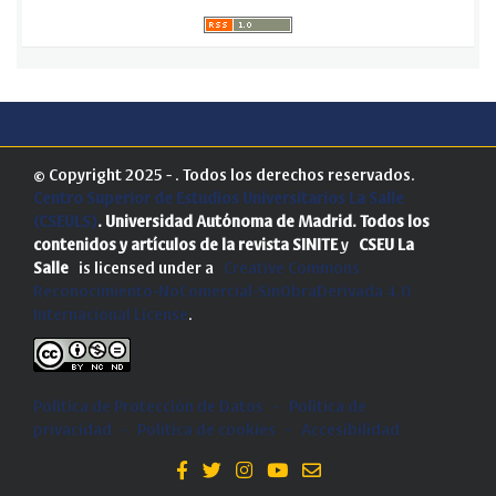
© Copyright 2025 - . Todos los derechos reservados.
Centro Superior de Estudios Universitarios La Salle
(CSEULS)
. Universidad Autónoma de Madrid.
Todos los
contenidos y artículos de la revista SINITE
y
CSEU La
Salle
is licensed under a
Creative Commons
Reconocimiento-NoComercial-SinObraDerivada 4.0
Internacional License
.
Política de Protección de Datos
-
Politica de
privacidad
-
Política de cookies
-
Accesibilidad