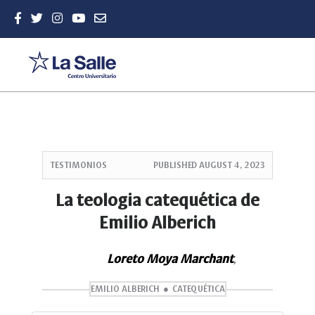
Quick
jump
TESTIMONIOS
PUBLISHED
AUGUST 4, 2023
to
page
La teologia catequética de
content
Emilio Alberich
Main
Navigation
Main
Loreto Moya Marchant
,
Content
Sidebar
EMILIO ALBERICH
CATEQUÉTICA