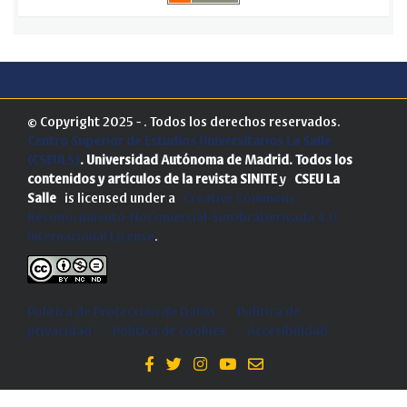
© Copyright 2025 - . Todos los derechos reservados.
Centro Superior de Estudios Universitarios La Salle
(CSEULS)
. Universidad Autónoma de Madrid.
Todos los
contenidos y artículos de la revista SINITE
y
CSEU La
Salle
is licensed under a
Creative Commons
Reconocimiento-NoComercial-SinObraDerivada 4.0
Internacional License
.
Política de Protección de Datos
-
Politica de
privacidad
-
Política de cookies
-
Accesibilidad