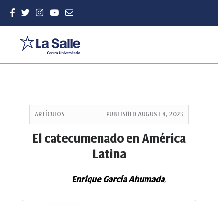
Quick
jump
ARTÍCULOS
PUBLISHED
AUGUST 8, 2023
to
page
El catecumenado en América
content
Latina
Main
Navigation
Main
Enrique García Ahumada
,
Content
Sidebar