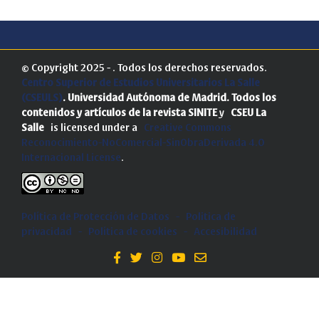
© Copyright 2025 - . Todos los derechos reservados.
Centro Superior de Estudios Universitarios La Salle
(CSEULS)
. Universidad Autónoma de Madrid.
Todos los
contenidos y artículos de la revista SINITE
y
CSEU La
Salle
is licensed under a
Creative Commons
Reconocimiento-NoComercial-SinObraDerivada 4.0
Internacional License
.
Política de Protección de Datos
-
Politica de
privacidad
-
Política de cookies
-
Accesibilidad