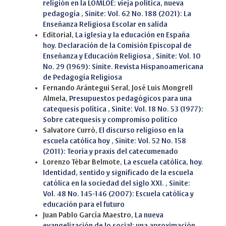
religión en la LOMLOE: vieja política, nueva
pedagogía
,
Sinite: Vol. 62 No. 188 (2021): La
Enseñanza Religiosa Escolar en salida
Editorial,
La iglesia y la educación en España
hoy. Declaración de la Comisión Episcopal de
Enseñanza y Educación Religiosa
,
Sinite: Vol. 10
No. 29 (1969): Sinite. Revista Hispanoamericana
de Pedagogía Religiosa
Fernando Arántegui Seral, José Luis Mongrell
Almela,
Presupuestos pedagógicos para una
catequesis política
,
Sinite: Vol. 18 No. 53 (1977):
Sobre catequesis y compromiso político
Salvatore Currò,
El discurso religioso en la
escuela católica hoy
,
Sinite: Vol. 52 No. 158
(2011): Teoría y praxis del catecumenado
Lorenzo Tébar Belmote,
La escuela católica, hoy.
Identidad, sentido y significado de la escuela
católica en la sociedad del siglo XXI.
,
Sinite:
Vol. 48 No. 145-146 (2007): Escuela católica y
educación para el futuro
Juan Pablo García Maestro,
La nueva
evangelización de lo social: una aproximación