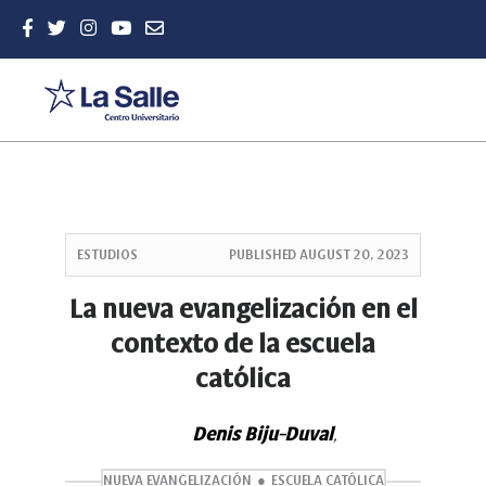
Quick
jump
ESTUDIOS
PUBLISHED
AUGUST 20, 2023
to
page
La nueva evangelización en el
content
contexto de la escuela
Main
Navigation
católica
Main
Content
Sidebar
Denis Biju-Duval
,
NUEVA EVANGELIZACIÓN
ESCUELA CATÓLICA