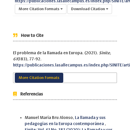
https://publicaciones.lasallecampus.es/index.php/SINITE/ar
More Citation Formats
Download Citation
How to Cite
El problema de la llamada en Europa. (2021).
Sinite
,
61
(183), 77-92.
https://publicaciones.lasallecampus.es/index.php/SINITE/art
More Citation Formats
Referencias
Similar Articles
Manuel María Bru Alonso,
La llamada y sus
pedagogías en la Europa contemporánea
,
Sinite: Vol. 61 No. 183 (2020): La llamada y sus