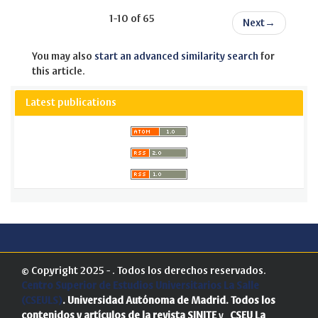
1-10 of 65
Next
→
You may also
start an advanced similarity search
for
this article.
Latest publications
© Copyright 2025 - . Todos los derechos reservados.
Centro Superior de Estudios Universitarios La Salle
(CSEULS)
. Universidad Autónoma de Madrid.
Todos los
contenidos y artículos de la revista SINITE
y
CSEU La