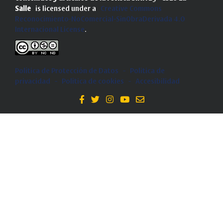
Salle
is licensed under a
Creative Commons
Reconocimiento-NoComercial-SinObraDerivada 4.0
Internacional License
.
Política de Protección de Datos
-
Politica de
privacidad
-
Política de cookies
-
Accesibilidad