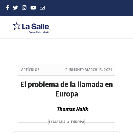
Quick
jump
ARTÍCULOS
PUBLISHED
MARCH 15, 2021
to
page
El problema de la llamada en
content
Europa
Main
Navigation
Main
Thomas Halik
,
Content
Sidebar
LLAMADA
EUROPA