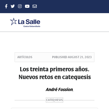
Quick
jump
ARTÍCULOS
PUBLISHED
AUGUST 21, 2023
to
page
Los treinta primeros años.
content
Nuevos retos en catequesis
Main
Navigation
Main
André Fossion
,
Content
Sidebar
CATEQUESIS