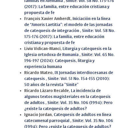
familias en Alemania
,
Sinite: Vol. 58 No. 175-176
(2017): La familia, entre educación cristiana y
propuesta de fe
François Xavier Amherdt,
Iniciación en la línea
de “Amoris Laetitia”: el modelo de las jornadas
de catequesis de integración
,
Sinite: Vol. 58 No.
175-176 (2017): La familia, entre educación
cristiana y propuesta de fe
Liviu Vidican-Manci,
Liturgia y catequesis en la
Iglesia ortodoxa de Rumanía
,
Sinite: Vol. 65 No.
196-197 (2024): Catequesis, liturgia y
experiencia humana
Ricardo Mateo,
IX Jornadas interdiocesanas de
catequesis
,
Sinite: Vol. 51 No. 154-155 (2010):
50 años de la revista "Sinite"
Ricardo Lázaro Recalde,
La incidencia de
algunos textos magisteriales en la catequesis
de adultos
,
Sinite: Vol. 35 No. 106 (1994): Pero
¿existe la catequesis de adultos?
Ignacio Jordan,
Catequesis de adultos en línea
catecumenal parroquial
,
Sinite: Vol. 35 No. 106
(1994): Pero ¿existe la catequesis de adultos?