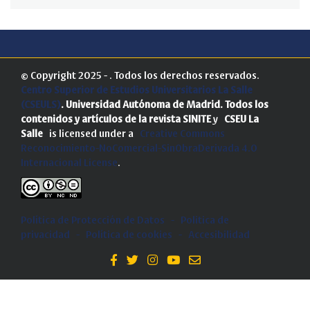
© Copyright 2025 - . Todos los derechos reservados.
Centro Superior de Estudios Universitarios La Salle
(CSEULS)
. Universidad Autónoma de Madrid.
Todos los
contenidos y artículos de la revista SINITE
y
CSEU La
Salle
is licensed under a
Creative Commons
Reconocimiento-NoComercial-SinObraDerivada 4.0
Internacional License
.
Política de Protección de Datos
-
Politica de
privacidad
-
Política de cookies
-
Accesibilidad