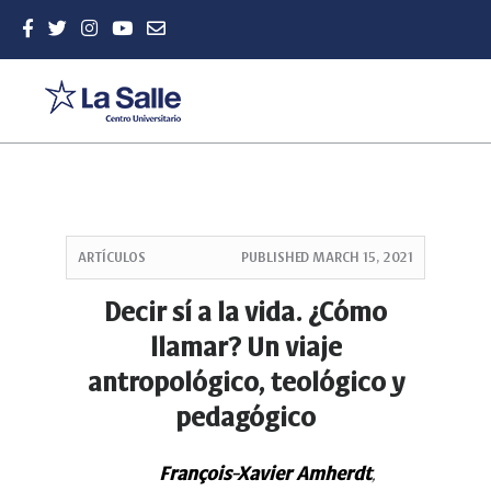
Quick
jump
ARTÍCULOS
PUBLISHED
MARCH 15, 2021
to
page
Decir sí a la vida. ¿Cómo
content
llamar? Un viaje
Main
Navigation
antropológico, teológico y
Main
pedagógico
Content
Sidebar
François-Xavier Amherdt
,