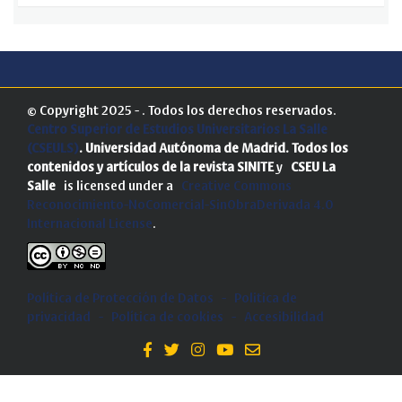
© Copyright 2025 - . Todos los derechos reservados.
Centro Superior de Estudios Universitarios La Salle
(CSEULS)
. Universidad Autónoma de Madrid.
Todos los
contenidos y artículos de la revista SINITE
y
CSEU La
Salle
is licensed under a
Creative Commons
Reconocimiento-NoComercial-SinObraDerivada 4.0
Internacional License
.
Política de Protección de Datos
-
Politica de
privacidad
-
Política de cookies
-
Accesibilidad