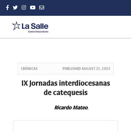
Quick
jump
CRÓNICAS
PUBLISHED
AUGUST 21, 2023
to
page
IX Jornadas interdiocesanas
content
de catequesis
Main
Navigation
Main
Ricardo Mateo
,
Content
Sidebar