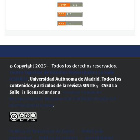
© Copyright 2025 - . Todos los derechos reservados.
Centro Superior de Estudios Universitarios La Salle
(CSEULS)
. Universidad Autónoma de Madrid.
Todos los
contenidos y artículos de la revista SINITE
y
CSEU La
Salle
is licensed under a
Creative Commons
Reconocimiento-NoComercial-SinObraDerivada 4.0
Internacional License
.
Política de Protección de Datos
-
Politica de
privacidad
-
Política de cookies
-
Accesibilidad