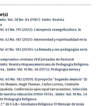
r(s)
nite: Vol. 28 No. 84 (1987): Sinite. Revista
sa
 Vol. 63 No. 191 (2022): Catequesis evangelizadora. In
Vol. 62 No. 187 (2021): Interioridad y espiritualidad en la
 Vol. 61 No. 183 (2020): La llamada y sus pedagogías en la
l compromiso cristiano (XVI Jornadas de Pastoral
: Sinite. Revista Hispanoamericana de Pedagogía Religiosa
eva
,
Sinite: Vol. 16 No. 46 (1975): Pedagogía nueva y
 Vol. 60 No. 182 (2019): El proyecto "Segundo anuncio" (I)
ndrés Manjón, Hugh Thomas, Carlos Lerena, Comisión
española, Conferencia episcopal tarraconense,
Selección
 de nuestra educación (1900-1976)
,
Sinite: Vol. 18 No. 54
 de Pedagogía Religiosa
 7.º de E.G.B.» Enseñanza Religiosa: El Mensaje de Jesús