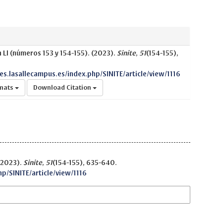
 LI (números 153 y 154-155). (2023).
Sinite
,
51
(154-155),
nes.lasallecampus.es/index.php/SINITE/article/view/1116
rmats
Download Citation
 (2023).
Sinite
,
51
(154-155), 635-640.
hp/SINITE/article/view/1116