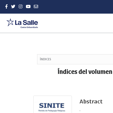
Quick
jump
ÍNDICES
to
page
Índices del volumen
content
Main
Navigation
Main
Content
Abstract
Sidebar
.