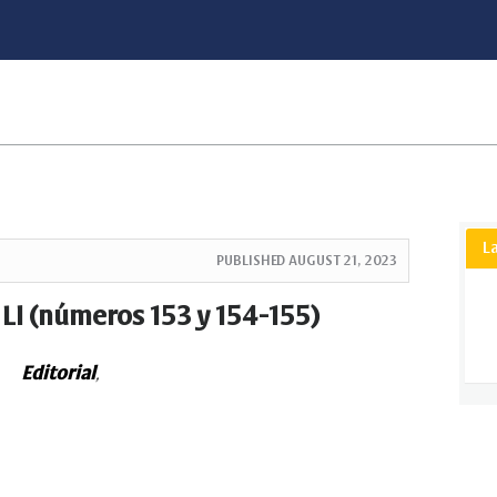
L
PUBLISHED
AUGUST 21, 2023
 LI (números 153 y 154-155)
Editorial
,