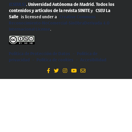
(CSEULS)
. Universidad Autónoma de Madrid.
Todos los
contenidos y artículos de la revista SINITE
y
CSEU La
Salle
is licensed under a
Creative Commons
Reconocimiento-NoComercial-SinObraDerivada 4.0
Internacional License
.
Política de Protección de Datos
-
Politica de
privacidad
-
Política de cookies
-
Accesibilidad