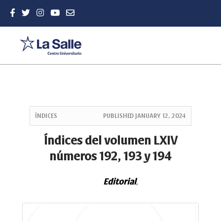
Quick
jump
ÍNDICES
PUBLISHED
JANUARY 12, 2024
to
page
Índices del volumen LXIV
content
números 192, 193 y 194
Main
Navigation
Main
Editorial
,
Content
Sidebar