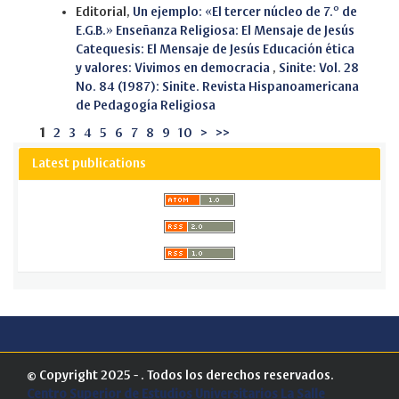
Editorial,
Un ejemplo: «El tercer núcleo de 7.º de
E.G.B.» Enseñanza Religiosa: El Mensaje de Jesús
Catequesis: El Mensaje de Jesús Educación ética
y valores: Vivimos en democracia
,
Sinite: Vol. 28
No. 84 (1987): Sinite. Revista Hispanoamericana
de Pedagogía Religiosa
1
2
3
4
5
6
7
8
9
10
>
>>
Latest publications
© Copyright 2025 - . Todos los derechos reservados.
Centro Superior de Estudios Universitarios La Salle