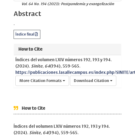
Vol. 64 No. 194 (2023): Postpandemia y evangelización
Abstract
.
Índice final
How to Cite
Índices del volumen LXIV números 192, 193 y 194.
(2024).
Sinite
,
64
(194), 559-565.
https://publicaciones.lasallecampus.es/index.php/SINITE/art
More Citation Formats
Download Citation
How to Cite
Índices del volumen LXIV números 192, 193 y 194.
(2024).
Sinite
,
64
(194), 559-565.