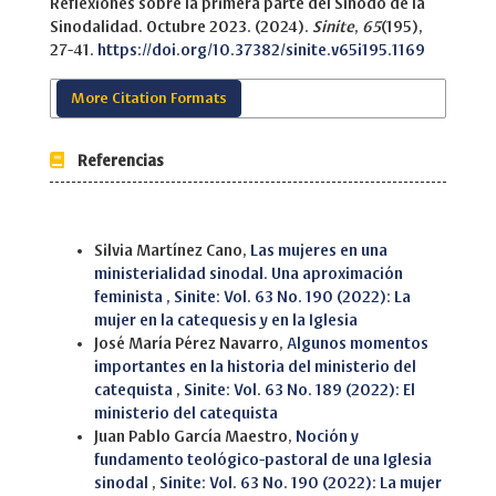
Reflexiones sobre la primera parte del Sínodo de la
Sinodalidad. Octubre 2023. (2024).
Sinite
,
65
(195),
27-41.
https://doi.org/10.37382/sinite.v65i195.1169
More Citation Formats
Referencias
Similar Articles
Silvia Martínez Cano,
Las mujeres en una
ministerialidad sinodal. Una aproximación
feminista
,
Sinite: Vol. 63 No. 190 (2022): La
mujer en la catequesis y en la Iglesia
José María Pérez Navarro,
Algunos momentos
importantes en la historia del ministerio del
catequista
,
Sinite: Vol. 63 No. 189 (2022): El
ministerio del catequista
Juan Pablo García Maestro,
Noción y
fundamento teológico-pastoral de una Iglesia
sinodal
,
Sinite: Vol. 63 No. 190 (2022): La mujer