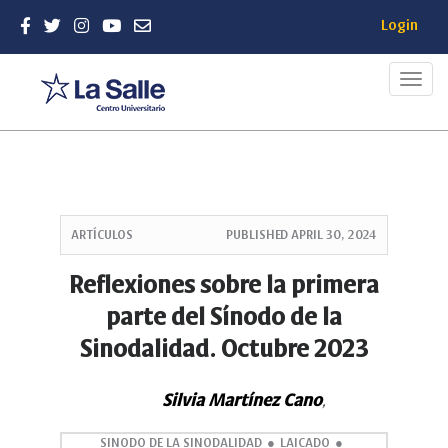
Login
Toggl
navig
Quick
jump
ARTÍCULOS
PUBLISHED
APRIL 30, 2024
to
page
Reflexiones sobre la primera
content
parte del Sínodo de la
Main
Navigation
Sinodalidad. Octubre 2023
Main
Content
Sidebar
Silvia Martínez Cano
,
SINODO DE LA SINODALIDAD
LAICADO