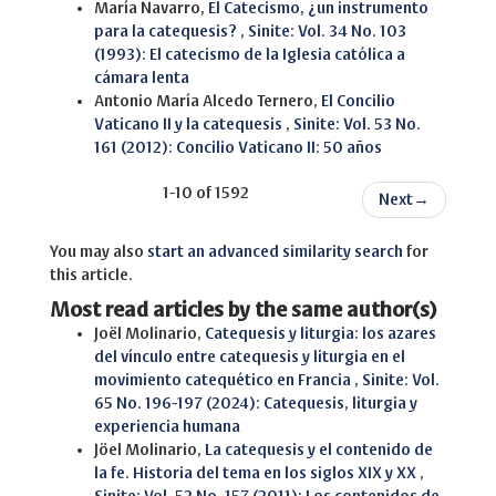
María Navarro,
El Catecismo, ¿un instrumento
para la catequesis?
,
Sinite: Vol. 34 No. 103
(1993): El catecismo de la Iglesia católica a
cámara lenta
Antonio María Alcedo Ternero,
El Concilio
Vaticano II y la catequesis
,
Sinite: Vol. 53 No.
161 (2012): Concilio Vaticano II: 50 años
1-10 of 1592
Next
→
You may also
start an advanced similarity search
for
this article.
Most read articles by the same author(s)
Joël Molinario,
Catequesis y liturgia: los azares
del vínculo entre catequesis y liturgia en el
movimiento catequético en Francia
,
Sinite: Vol.
65 No. 196-197 (2024): Catequesis, liturgia y
experiencia humana
Jöel Molinario,
La catequesis y el contenido de
la fe. Historia del tema en los siglos XIX y XX
,