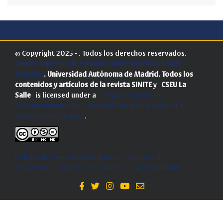
© Copyright 2025 - . Todos los derechos reservados.
Centro Superior de Estudios Universitarios La Salle
(CSEULS)
. Universidad Autónoma de Madrid.
Todos los
contenidos y artículos de la revista SINITE
y
CSEU La
Salle
is licensed under a
Creative Commons
Reconocimiento-NoComercial-SinObraDerivada 4.0
Internacional License
.
Política de Protección de Datos
-
Politica de
privacidad
-
Política de cookies
-
Accesibilidad