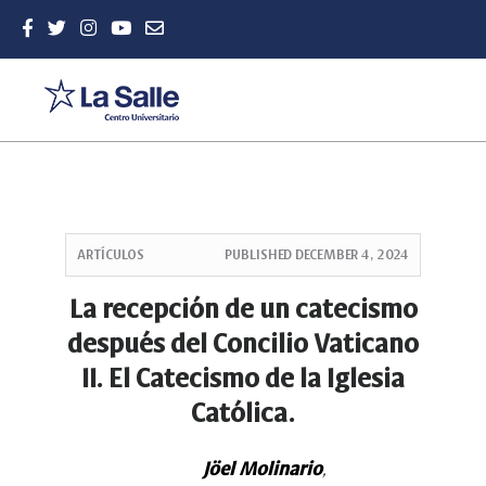
Quick
jump
ARTÍCULOS
PUBLISHED
DECEMBER 4, 2024
to
page
La recepción de un catecismo
content
después del Concilio Vaticano
Main
Navigation
II. El Catecismo de la Iglesia
Main
Católica.
Content
Sidebar
Jöel Molinario
,