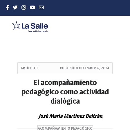
Quick
jump
ARTÍCULOS
PUBLISHED
DECEMBER 4, 2024
to
page
El acompañamiento
content
pedagógico como actividad
Main
Navigation
dialógica
Main
Content
Sidebar
José María Martínez Beltrán
,
ACOMPAÑAMIENTO PEDAGÓGICO