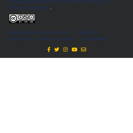
Reconocimiento-NoComercial-SinObraDerivada 4.0
Internacional License
.
Política de Protección de Datos
-
Politica de
privacidad
-
Política de cookies
-
Accesibilidad