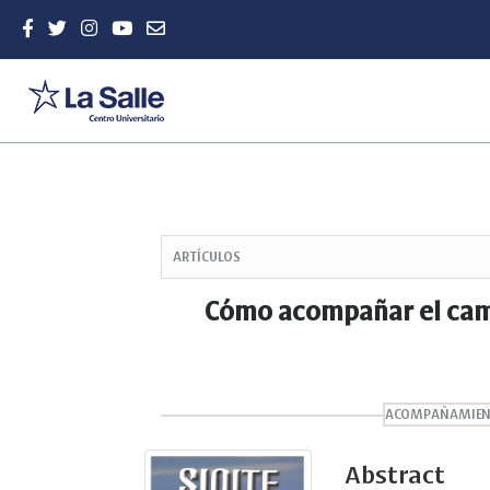
Quick
jump
ARTÍCULOS
to
page
Cómo acompañar el cami
content
Main
Navigation
Main
Content
ACOMPAÑAMIEN
Sidebar
Abstract