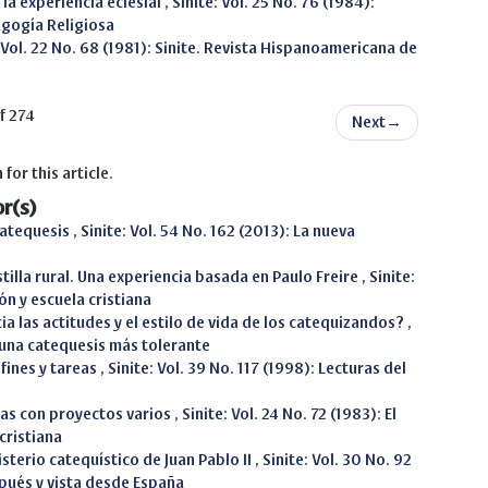
n la experiencia eclesial
,
Sinite: Vol. 25 No. 76 (1984):
agogía Religiosa
: Vol. 22 No. 68 (1981): Sinite. Revista Hispanoamericana de
f 274
Next
→
h
for this article.
r(s)
catequesis
,
Sinite: Vol. 54 No. 162 (2013): La nueva
tilla rural. Una experiencia basada en Paulo Freire
,
Sinite:
ión y escuela cristiana
ia las actitudes y el estilo de vida de los catequizandos?
,
r una catequesis más tolerante
 fines y tareas
,
Sinite: Vol. 39 No. 117 (1998): Lecturas del
elas con proyectos varios
,
Sinite: Vol. 24 No. 72 (1983): El
 cristiana
sterio catequístico de Juan Pablo II
,
Sinite: Vol. 30 No. 92
pués y vista desde España