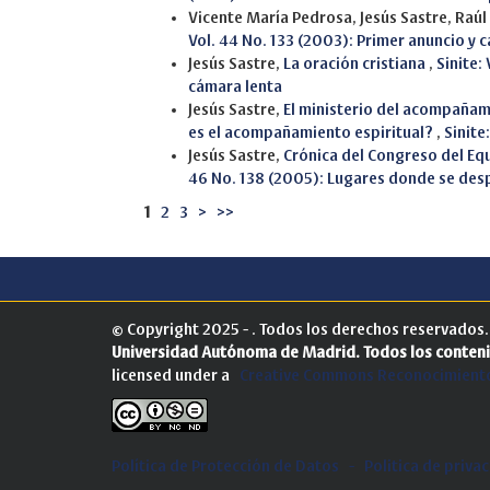
Vicente María Pedrosa, Jesús Sastre, Raú
Vol. 44 No. 133 (2003): Primer anuncio y 
Jesús Sastre,
La oración cristiana
,
Sinite:
cámara lenta
Jesús Sastre,
El ministerio del acompañami
es el acompañamiento espiritual?
,
Sinite
Jesús Sastre,
Crónica del Congreso del E
46 No. 138 (2005): Lugares donde se despi
1
2
3
>
>>
© Copyright 2025 - . Todos los derechos reservados
Universidad Autónoma de Madrid.
Todos los conteni
licensed under a
Creative Commons Reconocimiento
Política de Protección de Datos
-
Politica de priva