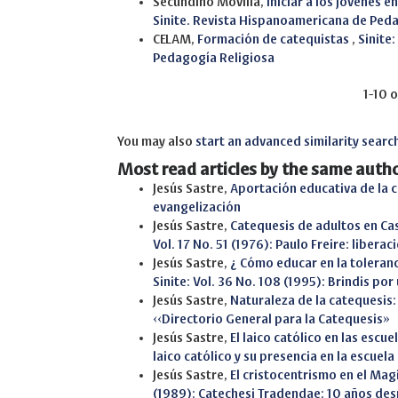
Secundino Movilla,
Iniciar a los jóvenes e
Sinite. Revista Hispanoamericana de Ped
CELAM,
Formación de catequistas
,
Sinite
Pedagogía Religiosa
1-10 o
You may also
start an advanced similarity searc
Most read articles by the same autho
Jesús Sastre,
Aportación educativa de la 
evangelización
Jesús Sastre,
Catequesis de adultos en Cas
Vol. 17 No. 51 (1976): Paulo Freire: liberac
Jesús Sastre,
¿ Cómo educar en la toleranc
Sinite: Vol. 36 No. 108 (1995): Brindis po
Jesús Sastre,
Naturaleza de la catequesis:
‹‹Directorio General para la Catequesis»
Jesús Sastre,
El laico católico en las escu
laico católico y su presencia en la escuela
Jesús Sastre,
El cristocentrismo en el Magi
(1989): Catechesi Tradendae: 10 años des