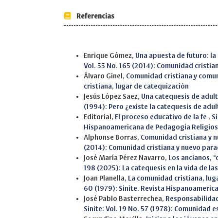
Referencias
Similar Articles
Enrique Gómez,
Una apuesta de futuro: l
Vol. 55 No. 165 (2014): Comunidad cristia
Álvaro Ginel,
Comunidad cristiana y comu
cristiana, lugar de catequización
Jesús López Saez,
Una catequesis de adul
(1994): Pero ¿existe la catequesis de adu
Editorial,
El proceso educativo de la fe
,
Si
Hispanoamericana de Pedagogía Religio
Alphonse Borras,
Comunidad cristiana y 
(2014): Comunidad cristiana y nuevo para
José María Pérez Navarro,
Los ancianos, 
198 (2025): La catequesis en la vida de la
Joan Planella,
La comunidad cristiana, lug
60 (1979): Sinite. Revista Hispanoameric
José Pablo Basterrechea,
Responsabilidad 
Sinite: Vol. 19 No. 57 (1978): Comunidad e