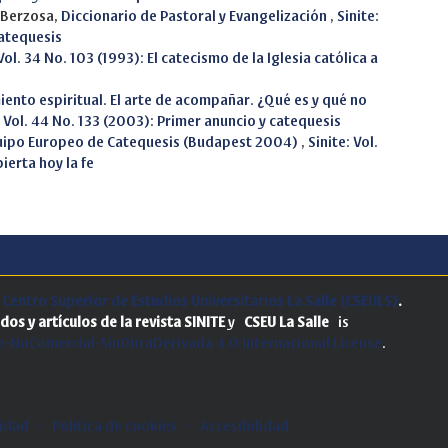
l Berzosa,
Diccionario de Pastoral y Evangelización
,
Sinite:
catequesis
 Vol. 34 No. 103 (1993): El catecismo de la Iglesia católica a
ento espiritual. El arte de acompañar. ¿Qué es y qué no
: Vol. 44 No. 133 (2003): Primer anuncio y catequesis
quipo Europeo de Catequesis (Budapest 2004)
,
Sinite: Vol.
erta hoy la fe
.
Centro Superior de Estudios Universitarios La Salle (CSEULS)
.
dos y artículos de la revista SINITE
y
CSEU La Salle
is
-NoComercial-SinObraDerivada 4.0 Internacional License
.
cidad
-
Política de cookies
-
Accesibilidad