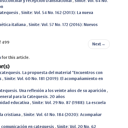
postconciliar y recepción transnacional
,
Sinite: Vol. 64 No.
ón
catequesis
,
Sinite: Vol. 54 No. 162 (2013): La nueva
uética italiana
,
Sinite: Vol. 57 No. 172 (2016): Nuevos
f 499
Next
→
h
for this article.
r(s)
atequesis. La propuesta del material “Encuentros con
os
,
Sinite: Vol. 60 No. 181 (2019): El acompañamiento en
atequesis. Una reflexión a los veinte años de su aparición
,
 General para la Catequesis. 20 años
nidad educativa
,
Sinite: Vol. 29 No. 87 (1988): La escuela
da cristiana
,
Sinite: Vol. 61 No. 184 (2020): Acompañar
la comunicación en catequesis
,
Sinite: Vol. 20 No. 62