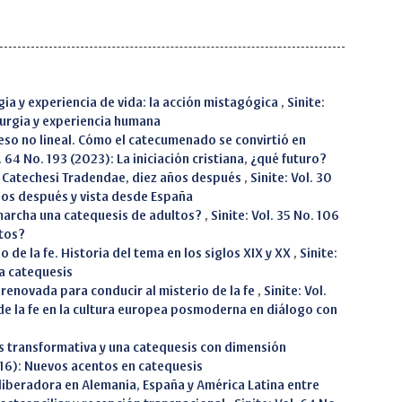
rgia y experiencia de vida: la acción mistagógica
,
Sinite:
iturgia y experiencia humana
eso no lineal. Cómo el catecumenado se convirtió en
l. 64 No. 193 (2023): La iniciación cristiana, ¿qué futuro?
y Catechesi Tradendae, diez años después
,
Sinite: Vol. 30
ños después y vista desde España
archa una catequesis de adultos?
,
Sinite: Vol. 35 No. 106
ltos?
o de la fe. Historia del tema en los siglos XIX y XX
,
Sinite:
la catequesis
renovada para conducir al misterio de la fe
,
Sinite: Vol.
 de la fe en la cultura europea posmoderna en diálogo con
s transformativa y una catequesis con dimensión
2016): Nuevos acentos en catequesis
 liberadora en Alemania, España y América Latina entre