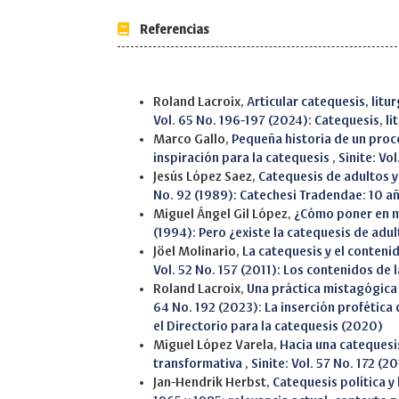
Referencias
Similar Articles
Roland Lacroix,
Articular catequesis, litu
Vol. 65 No. 196-197 (2024): Catequesis, l
Marco Gallo,
Pequeña historia de un proc
inspiración para la catequesis
,
Sinite: Vo
Jesús López Saez,
Catequesis de adultos 
No. 92 (1989): Catechesi Tradendae: 10 a
Miguel Ángel Gil López,
¿Cómo poner en m
(1994): Pero ¿existe la catequesis de adu
Jöel Molinario,
La catequesis y el contenid
Vol. 52 No. 157 (2011): Los contenidos de 
Roland Lacroix,
Una práctica mistagógica 
64 No. 192 (2023): La inserción profética
el Directorio para la catequesis (2020)
Miguel López Varela,
Hacia una catequesi
transformativa
,
Sinite: Vol. 57 No. 172 (
Jan-Hendrik Herbst,
Catequesis política y