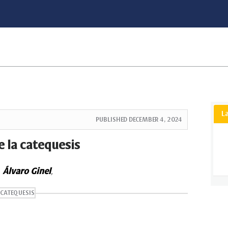
L
PUBLISHED
DECEMBER 4, 2024
e la catequesis
Álvaro Ginel
,
CATEQUESIS