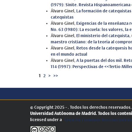
(1979): Sinite. Revista Hispanoamericana
Álvaro Ginel,
La formación de catequista
catequistas
Álvaro Ginel,
Exigencias de la enseñanza r
No. 63 (1980): La escuela: los valores, la 
Álvaro Ginel,
El ministerio del catequista,
maestro cristiano: de la teoría al compr
Álvaro Ginel,
Retos desde la catequesis h
en el mundo actual
Álvaro Ginel,
A la puertas del dos mil. Re
114 (1997): Perspectivas de <<Tertio Mill
1
2
>
>>
© Copyright 2025 - . Todos los derechos reservados
Universidad Autónoma de Madrid.
Todos los conteni
licensed under a
Creative Commons Reconocimiento