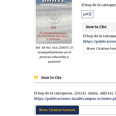
El hoy de la cateques
pdf
How to Cite
El hoy de la catequ
https://publicacio
Vol. 48 No. 144 (2007): El
More Citation Fo
acompañamiento en el
proceso educativo y
pastoral
How to Cite
El hoy de la catequesis. (2024).
Sinite
,
48
(144), 
https://publicaciones.lasallecampus.es/index.p
More Citation Formats