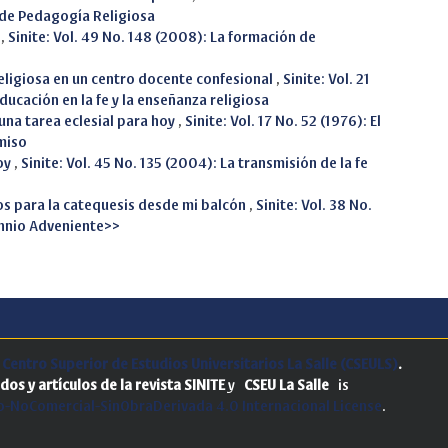
 de Pedagogía Religiosa
s
,
Sinite: Vol. 49 No. 148 (2008): La formación de
eligiosa en un centro docente confesional
,
Sinite: Vol. 21
educación en la fe y la enseñanza religiosa
 una tarea eclesial para hoy
,
Sinite: Vol. 17 No. 52 (1976): El
omiso
oy
,
Sinite: Vol. 45 No. 135 (2004): La transmisión de la fe
tos para la catequesis desde mi balcón
,
Sinite: Vol. 38 No.
ennio Adveniente>>
.
Centro Superior de Estudios Universitarios La Salle (CSEULS)
.
dos y artículos de la revista SINITE
y
CSEU La Salle
is
-NoComercial-SinObraDerivada 4.0 Internacional License
.