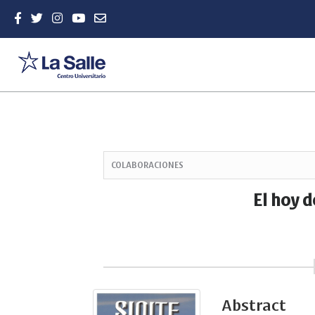
Quick
jump
COLABORACIONES
to
page
El hoy d
content
Main
Navigation
Main
Content
Sidebar
Abstract