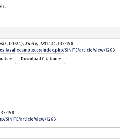
is.
esis. (2024).
Sinite
,
48
(144), 137-158.
nes.lasallecampus.es/index.php/SINITE/article/view/1263
rmats
Download Citation
137-158.
hp/SINITE/article/view/1263