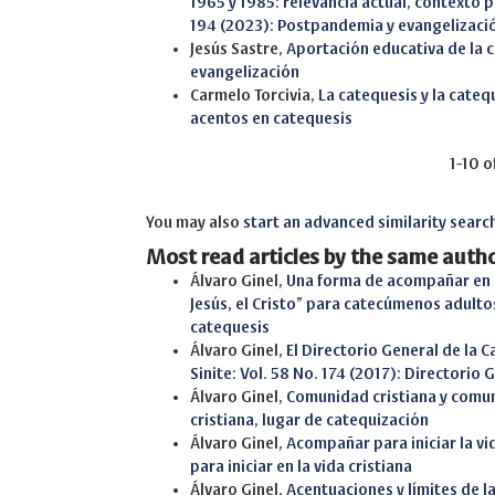
1965 y 1985: relevancia actual, contexto 
194 (2023): Postpandemia y evangelizaci
Jesús Sastre,
Aportación educativa de la 
evangelización
Carmelo Torcivia,
La catequesis y la cateq
acentos en catequesis
1-10 o
You may also
start an advanced similarity searc
Most read articles by the same autho
Álvaro Ginel,
Una forma de acompañar en c
Jesús, el Cristo” para catecúmenos adult
catequesis
Álvaro Ginel,
El Directorio General de la C
Sinite: Vol. 58 No. 174 (2017): Directorio
Álvaro Ginel,
Comunidad cristiana y comu
cristiana, lugar de catequización
Álvaro Ginel,
Acompañar para iniciar la vi
para iniciar en la vida cristiana
Álvaro Ginel,
Acentuaciones y límites de 