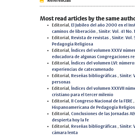
Referencias
Most read articles by the same autho
Editorial,
El Jubileo del año 2000 en el Ins
caminos de liberación
,
Sinite: Vol. 41 No
Editorial,
Revista de revistas
,
Sinite: Vol
Pedagogía Religiosa
Editorial,
Índices del volumen XXXV númer
educadora de algunas Congregaciones rel
Editorial,
Índices del volumen LVI: número
experiencias de catecumenado
Editorial,
Reseñas bibliográficas
,
Sinite: 
personas
Editorial,
Índices del volumen XXXVII númer
cristiano para el tercer milenio
Editorial,
II Congreso Nacional de la FERE
Hispanoamericana de Pedagogía Religio
Editorial,
Conclusiones de las Jornadas 
despierta hoy la fe
Editorial,
Reseñas bibliográficas
,
Sinite: 
cámara lenta