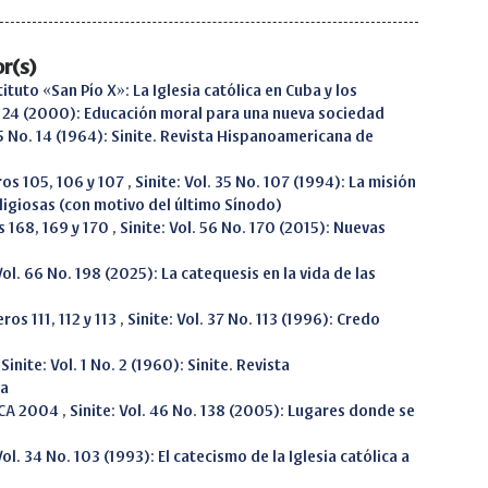
r(s)
tituto «San Pío X»: La Iglesia católica en Cuba y los
. 124 (2000): Educación moral para una nueva sociedad
. 5 No. 14 (1964): Sinite. Revista Hispanoamericana de
os 105, 106 y 107
,
Sinite: Vol. 35 No. 107 (1994): La misión
igiosas (con motivo del último Sínodo)
s 168, 169 y 170
,
Sinite: Vol. 56 No. 170 (2015): Nuevas
Vol. 66 No. 198 (2025): La catequesis en la vida de las
os 111, 112 y 113
,
Sinite: Vol. 37 No. 113 (1996): Credo
,
Sinite: Vol. 1 No. 2 (1960): Sinite. Revista
sa
AECA 2004
,
Sinite: Vol. 46 No. 138 (2005): Lugares donde se
Vol. 34 No. 103 (1993): El catecismo de la Iglesia católica a