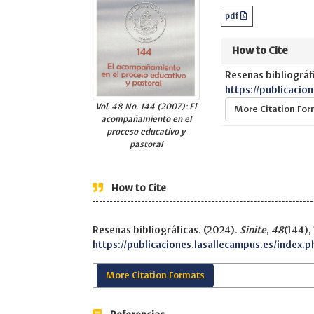
pdf
How to Cite
Reseñas bibliográf
https://publicacio
Vol. 48 No. 144 (2007): El
More Citation Fo
acompañamiento en el
proceso educativo y
pastoral
How to Cite
Reseñas bibliográficas. (2024).
Sinite
,
48
(144),
https://publicaciones.lasallecampus.es/index.p
More Citation Formats