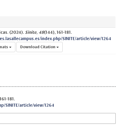
icas. (2024).
Sinite
,
48
(144), 161-181.
nes.lasallecampus.es/index.php/SINITE/article/view/1264
rmats
Download Citation
 161-181.
hp/SINITE/article/view/1264