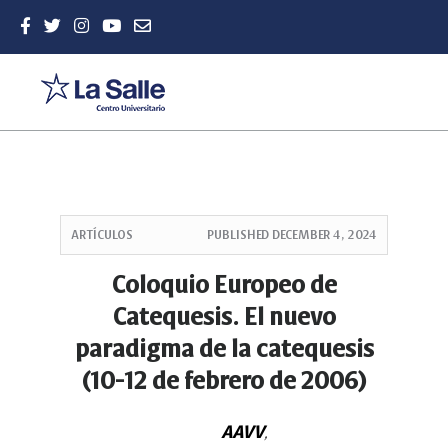
Quick
jump
ARTÍCULOS
PUBLISHED
DECEMBER 4, 2024
to
page
Coloquio Europeo de
content
Catequesis. El nuevo
Main
Navigation
paradigma de la catequesis
Main
(10-12 de febrero de 2006)
Content
Sidebar
AAVV
,