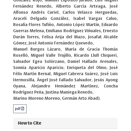
González Rojo, Manuel Expósito Jurado, Luis Miguel
Fernández Renedo, Alberto García Arteaga, José
Alfonso Andrés Curiel, Carlos Velasco Herguedas,
Araceli Delgado González, Isabel Vargas Calvo,
Rosalía Flores Tufiño, Antonio López Martín, Eduardo
Guerras Melena, Emiliano Rodríguez Viñuales, Ernesto
Durán Torres, Felisa Arija del Mazo, Josafat Alcalde
Gómez, José Antonio Fernández Quevedo,
Manuel Burgos Lázaro, María de Gracia Thomás
Roselló, Miguel Valle Trujillo, Ricardo Llull Chiqueri,
Salvador Egea Solórzano, Daniel Hallado Arenales,
Sonnia Aparicio Aparicio, Enriqueta del Olmo, José
Félix Martín Bernal, Miguel Cabrera Suárez, José Luis
Hermosilla, Ángel José Fallado Salvador, Jesús Ayong
Oyana, Alejandro Hemández Martínez, Concha
Rodríguez Peña, Justina Maniega Renedo,
Marino Moreno Moreno, Germán Arto Abad).
pdf
How to Cite