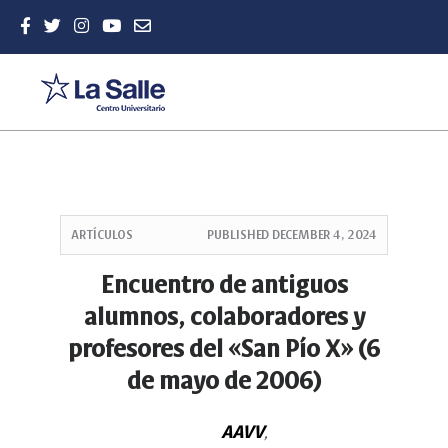
Quick
jump
ARTÍCULOS
PUBLISHED
DECEMBER 4, 2024
to
page
Encuentro de antiguos
content
alumnos, colaboradores y
Main
Navigation
profesores del «San Pío X» (6
Main
de mayo de 2006)
Content
Sidebar
AAVV
,