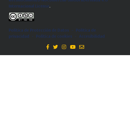
Reconocimiento-NoComercial-SinObraDerivada 4.0
Internacional License
.
Política de Protección de Datos
-
Politica de
privacidad
-
Política de cookies
-
Accesibilidad