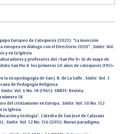
uipo Europeo de Catequesis (2022): “La inserción
rna europea en diálogo con el Directorio 2020”
,
Sinite: Vol.
s y en la Iglesia
aboradores y profesores del «San Pío X» (6 de mayo de
stituto San Pío X: los primeros 50 años de catequesis (1955-
en la sicopedagogía de San J. B. de La Salle
,
Sinite: Vol. 3
ricana de Pedagogía Religiosa
,
Sinite: Vol. 6 No. 18 (1965): SINITE: Revista
a número 18
uro del cristianismo en Europa
,
Sinite: Vol. 50 No. 152
 la Iglesia
ucación y teología". Cátedra de San José de Calasanz
SA)
,
Sinite: Vol. 52 No. 156 (2011): Nuevo paradigma,