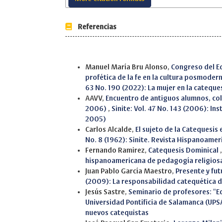
Referencias
Similar Articles
Manuel María Bru Alonso,
Congreso del Eq
profética de la fe en la cultura posmode
63 No. 190 (2022): La mujer en la catequesi
AAVV,
Encuentro de antiguos alumnos, col
2006)
,
Sinite: Vol. 47 No. 143 (2006): In
2005)
Carlos Alcalde,
El sujeto de la Catequesis 
No. 8 (1962): Sinite. Revista Hispanoame
Fernando Ramirez,
Catequesis Dominical
hispanoamericana de pedagogía religios
Juan Pablo García Maestro,
Presente y fut
(2009): La responsabilidad catequética de
Jesús Sastre,
Seminario de profesores: "Ed
Universidad Pontificia de Salamanca (UP
nuevos catequistas