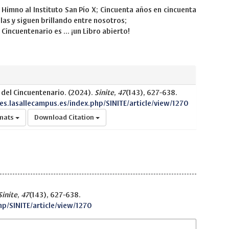
: Himno al Instituto San Pío X; Cincuenta años en cincuenta
llas y siguen brillando entre nosotros;
Cincuentenario es ... ¡un Libro abierto!
s del Cincuentenario. (2024).
Sinite
,
47
(143), 627-638.
nes.lasallecampus.es/index.php/SINITE/article/view/1270
rmats
Download Citation
Sinite
,
47
(143), 627-638.
hp/SINITE/article/view/1270