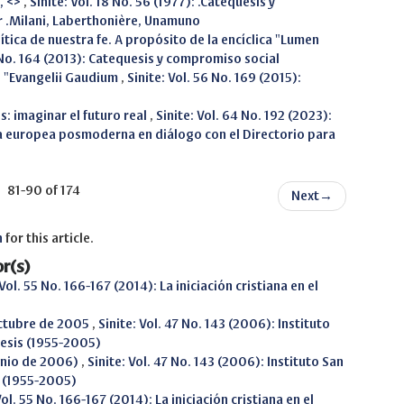
, <>
,
Sinite: Vol. 18 No. 56 (1977): .Catequesis y
r .Milani, Laberthonière, Unamuno
tica de nuestra fe. A propósito de la encíclica "Lumen
4 No. 164 (2013): Catequesis y compromiso social
n "Evangelii Gaudium
,
Sinite: Vol. 56 No. 169 (2015):
is: imaginar el futuro real
,
Sinite: Vol. 64 No. 192 (2023):
tura europea posmoderna en diálogo con el Directorio para
81-90 of 174
Next
→
h
for this article.
r(s)
 Vol. 55 No. 166-167 (2014): La iniciación cristiana en el
octubre de 2005
,
Sinite: Vol. 47 No. 143 (2006): Instituto
uesis (1955-2005)
junio de 2006)
,
Sinite: Vol. 47 No. 143 (2006): Instituto San
s (1955-2005)
Vol. 55 No. 166-167 (2014): La iniciación cristiana en el