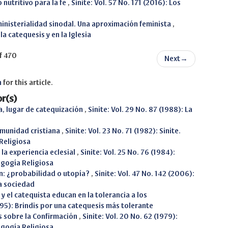
nutritivo para la fe
,
Sinite: Vol. 57 No. 171 (2016): Los
ministerialidad sinodal. Una aproximación feminista
,
la catequesis y en la Iglesia
f 470
Next
→
h
for this article.
r(s)
a, lugar de catequización
,
Sinite: Vol. 29 No. 87 (1988): La
omunidad cristiana
,
Sinite: Vol. 23 No. 71 (1982): Sinite.
Religiosa
n la experiencia eclesial
,
Sinite: Vol. 25 No. 76 (1984):
agogía Religiosa
ón: ¿probabilidad o utopía?
,
Sinite: Vol. 47 No. 142 (2006):
ra sociedad
 el catequista educan en la tolerancia a los
1995): Brindis por una catequesis más tolerante
s sobre la Confirmación
,
Sinite: Vol. 20 No. 62 (1979):
agogía Religiosa