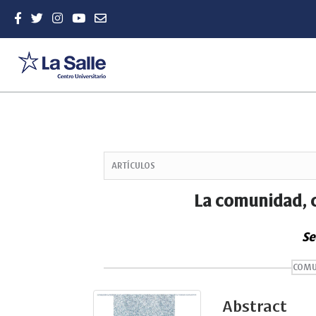
Quick
jump
ARTÍCULOS
to
page
La comunidad, cé
content
Main
Se
Navigation
Main
Content
COMU
Sidebar
Abstract