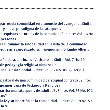
a parroquia comunidad en el anuncio del evangelio
,
Sinite:
na y nuevo paradigma de la catequesis
“catequistas naturales de la comunidad”
,
Sinite: Vol. 66 No.
s personas
s el camino: la sinodalidad en la vida de la comunidad
atequesis evangelizadora. In memoriam: D. Emilio Alberich
 Palabra, a la luz del Vaticano II
,
Sinite: Vol. 7 No. 19
 de pedagogía religiosa número 19
 una Iglesia sinodal
,
Sinite: Vol. 62 No. 186 (2021): El
co-pastoral de una comunidad parroquial concreta
,
Sinite:
spanoamericana de Pedagogía Religiosa
archa una catequesis de adultos?
,
Sinite: Vol. 35 No. 106
ltos?
la fe y su inserción en la comunidad
,
Sinite: Vol. 19 No. 57
la fe