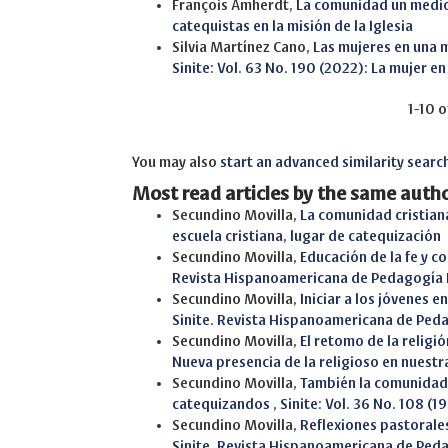
François Amherdt,
La comunidad un medio 
catequistas en la misión de la Iglesia
Silvia Martínez Cano,
Las mujeres en una 
Sinite: Vol. 63 No. 190 (2022): La mujer en 
1-10 o
You may also
start an advanced similarity searc
Most read articles by the same autho
Secundino Movilla,
La comunidad cristian
escuela cristiana, lugar de catequización
Secundino Movilla,
Educación de la fe y c
Revista Hispanoamericana de Pedagogía 
Secundino Movilla,
Iniciar a los jóvenes e
Sinite. Revista Hispanoamericana de Ped
Secundino Movilla,
El retomo de la religi
Nueva presencia de la religioso en nuest
Secundino Movilla,
También la comunidad y
catequizandos
,
Sinite: Vol. 36 No. 108 (
Secundino Movilla,
Reflexiones pastorale
Sinite. Revista Hispanoamericana de Ped