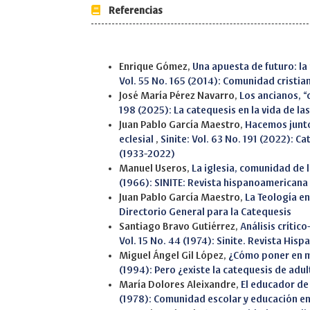
Referencias
Similar Articles
Enrique Gómez,
Una apuesta de futuro: l
Vol. 55 No. 165 (2014): Comunidad cristia
José María Pérez Navarro,
Los ancianos, 
198 (2025): La catequesis en la vida de la
Juan Pablo García Maestro,
Hacemos junto
eclesial
,
Sinite: Vol. 63 No. 191 (2022): C
(1933-2022)
Manuel Useros,
La iglesia, comunidad de la
(1966): SINITE: Revista hispanoamericana
Juan Pablo García Maestro,
La Teología en
Directorio General para la Catequesis
Santiago Bravo Gutiérrez,
Análisis críti
Vol. 15 No. 44 (1974): Sinite. Revista Hi
Miguel Ángel Gil López,
¿Cómo poner en m
(1994): Pero ¿existe la catequesis de adu
María Dolores Aleixandre,
El educador de 
(1978): Comunidad escolar y educación en 