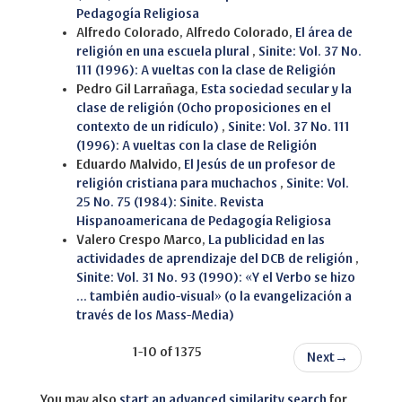
Pedagogía Religiosa
Alfredo Colorado, Alfredo Colorado,
El área de
religión en una escuela plural
,
Sinite: Vol. 37 No.
111 (1996): A vueltas con la clase de Religión
Pedro Gil Larrañaga,
Esta sociedad secular y la
clase de religión (Ocho proposiciones en el
contexto de un ridículo)
,
Sinite: Vol. 37 No. 111
(1996): A vueltas con la clase de Religión
Eduardo Malvido,
El Jesús de un profesor de
religión cristiana para muchachos
,
Sinite: Vol.
25 No. 75 (1984): Sinite. Revista
Hispanoamericana de Pedagogía Religiosa
Valero Crespo Marco,
La publicidad en las
actividades de aprendizaje del DCB de religión
,
Sinite: Vol. 31 No. 93 (1990): «Y el Verbo se hizo
... también audio-visual» (o la evangelización a
través de los Mass-Media)
1-10 of 1375
Next
→
You may also
start an advanced similarity search
for