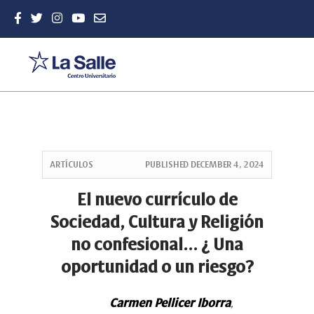
Quick
jump
ARTÍCULOS
PUBLISHED
DECEMBER 4, 2024
to
page
El nuevo currículo de
content
Sociedad, Cultura y Religión
Main
Navigation
no confesional... ¿ Una
Main
oportunidad o un riesgo?
Content
Sidebar
Carmen Pellicer Iborra
,