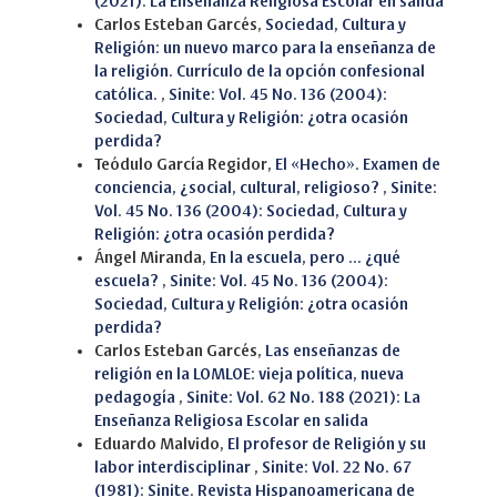
(2021): La Enseñanza Religiosa Escolar en salida
Carlos Esteban Garcés,
Sociedad, Cultura y
Religión: un nuevo marco para la enseñanza de
la religión. Currículo de la opción confesional
católica.
,
Sinite: Vol. 45 No. 136 (2004):
Sociedad, Cultura y Religión: ¿otra ocasión
perdida?
Teódulo García Regidor,
El «Hecho». Examen de
conciencia, ¿social, cultural, religioso?
,
Sinite:
Vol. 45 No. 136 (2004): Sociedad, Cultura y
Religión: ¿otra ocasión perdida?
Ángel Miranda,
En la escuela, pero ... ¿qué
escuela?
,
Sinite: Vol. 45 No. 136 (2004):
Sociedad, Cultura y Religión: ¿otra ocasión
perdida?
Carlos Esteban Garcés,
Las enseñanzas de
religión en la LOMLOE: vieja política, nueva
pedagogía
,
Sinite: Vol. 62 No. 188 (2021): La
Enseñanza Religiosa Escolar en salida
Eduardo Malvido,
El profesor de Religión y su
labor interdisciplinar
,
Sinite: Vol. 22 No. 67
(1981): Sinite. Revista Hispanoamericana de