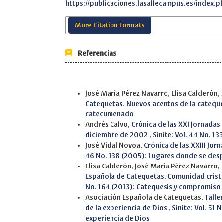
https://publicaciones.lasallecampus.es/index.p
More Citation Formats
Referencias
Similar Articles
José María Pérez Navarro, Elisa Calderón,
Catequetas. Nuevos acentos de la catequ
catecumenado
Andrés Calvo,
Crónica de las XXI Jornadas
diciembre de 2002
,
Sinite: Vol. 44 No. 1
José Vidal Novoa,
Crónica de las XXIII Jo
46 No. 138 (2005): Lugares donde se despi
Elisa Calderón, José María Pérez Navarro,
Española de Catequetas. Comunidad crist
No. 164 (2013): Catequesis y compromiso 
Asociación Española de Catequetas,
Talle
de la experiencia de Dios
,
Sinite: Vol. 51
experiencia de Dios