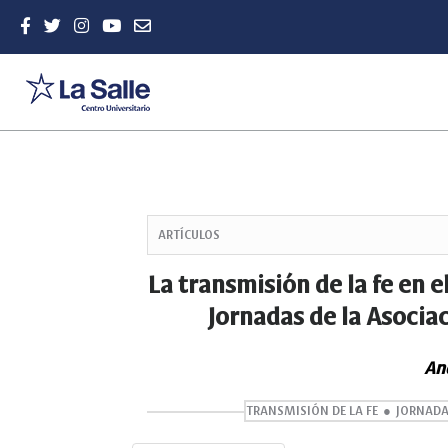
Quick
jump
ARTÍCULOS
to
page
La transmisión de la fe en e
content
Jornadas de la Asocia
Main
Navigation
Main
An
Content
Sidebar
TRANSMISIÓN DE LA FE
JORNADA