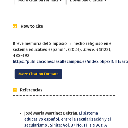
More Citation Formats
Download Citation
How to Cite
Breve memoria del Simposio "El hecho religioso en el
sistema educativo español" . (2024).
Sinite
,
40
(122),
488-492.
https://publicaciones.lasallecampus.es/index.php/SINITE/art
More Citation Formats
Referencias
Similar Articles
José María Martínez Beltrán,
El sistema
educativo español, entre la secularización y el
secularismo
,
Sinite: Vol. 37 No. 111 (1996): A