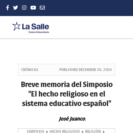
Quick
jump
CRÓNICAS
PUBLISHED
DECEMBER 30, 2024
to
page
Breve memoria del Simposio
content
"El hecho religioso en el
Main
Navigation
sistema educativo español"
Main
Content
Sidebar
José Juanco
,
SIMPOSIO
HECHO RELIGIOSO
RELIGIÓN