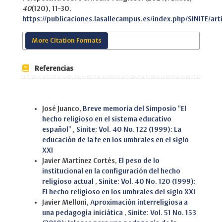
40
(120), 11-30.
https://publicaciones.lasallecampus.es/index.php/SINITE/art
More Citation Formats
Referencias
Similar Articles
José Juanco,
Breve memoria del Simposio "El
hecho religioso en el sistema educativo
español"
,
Sinite: Vol. 40 No. 122 (1999): La
educación de la fe en los umbrales en el siglo
XXI
Javier Martínez Cortés,
El peso de lo
institucional en la configuración del hecho
religioso actual
,
Sinite: Vol. 40 No. 120 (1999):
El hecho religioso en los umbrales del siglo XXI
Javier Melloni,
Aproximación interreligiosa a
una pedagogía iniciática
,
Sinite: Vol. 51 No. 153