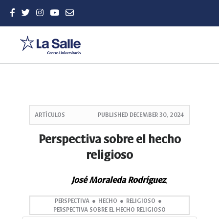
Quick
jump
ARTÍCULOS
PUBLISHED
DECEMBER 30, 2024
to
page
Perspectiva sobre el hecho
content
religioso
Main
Navigation
Main
José Moraleda Rodríguez
,
Content
Sidebar
PERSPECTIVA
HECHO
RELIGIOSO
PERSPECTIVA SOBRE EL HECHO RELIGIOSO