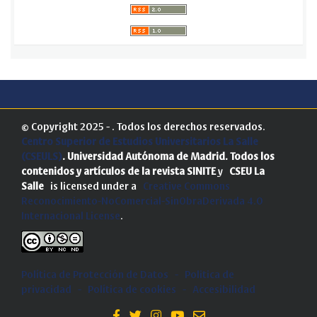
© Copyright 2025 - . Todos los derechos reservados.
Centro Superior de Estudios Universitarios La Salle
(CSEULS)
. Universidad Autónoma de Madrid.
Todos los
contenidos y artículos de la revista SINITE
y
CSEU La
Salle
is licensed under a
Creative Commons
Reconocimiento-NoComercial-SinObraDerivada 4.0
Internacional License
.
Política de Protección de Datos
-
Politica de
privacidad
-
Política de cookies
-
Accesibilidad