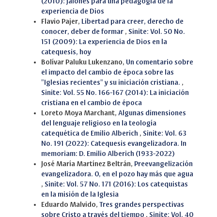
(2010): Jalones para una pedagogía de la
experiencia de Dios
Flavio Pajer,
Libertad para creer, derecho de
conocer, deber de formar
,
Sinite: Vol. 50 No.
151 (2009): La experiencia de Dios en la
catequesis, hoy
Bolívar Paluku Lukenzano,
Un comentario sobre
el impacto del cambio de época sobre las
"Iglesias recientes" y su iniciación cristiana.
,
Sinite: Vol. 55 No. 166-167 (2014): La iniciación
cristiana en el cambio de época
Loreto Moya Marchant,
Algunas dimensiones
del lenguaje religioso en la teología
catequética de Emilio Alberich
,
Sinite: Vol. 63
No. 191 (2022): Catequesis evangelizadora. In
memoriam: D. Emilio Alberich (1933-2022)
José María Martínez Beltrán,
Preevangelización
evangelizadora. O, en el pozo hay más que agua
,
Sinite: Vol. 57 No. 171 (2016): Los catequistas
en la misión de la Iglesia
Eduardo Malvido,
Tres grandes perspectivas
sobre Cristo a través del tiempo
,
Sinite: Vol. 40