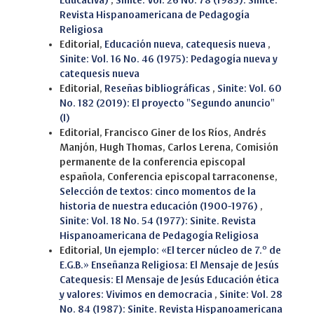
Educativa)
,
Sinite: Vol. 26 No. 78 (1985): Sinite.
Revista Hispanoamericana de Pedagogía
Religiosa
Editorial,
Educación nueva, catequesis nueva
,
Sinite: Vol. 16 No. 46 (1975): Pedagogía nueva y
catequesis nueva
Editorial,
Reseñas bibliográficas
,
Sinite: Vol. 60
No. 182 (2019): El proyecto "Segundo anuncio"
(I)
Editorial, Francisco Giner de los Ríos, Andrés
Manjón, Hugh Thomas, Carlos Lerena, Comisión
permanente de la conferencia episcopal
española, Conferencia episcopal tarraconense,
Selección de textos: cinco momentos de la
historia de nuestra educación (1900-1976)
,
Sinite: Vol. 18 No. 54 (1977): Sinite. Revista
Hispanoamericana de Pedagogía Religiosa
Editorial,
Un ejemplo: «El tercer núcleo de 7.º de
E.G.B.» Enseñanza Religiosa: El Mensaje de Jesús
Catequesis: El Mensaje de Jesús Educación ética
y valores: Vivimos en democracia
,
Sinite: Vol. 28
No. 84 (1987): Sinite. Revista Hispanoamericana