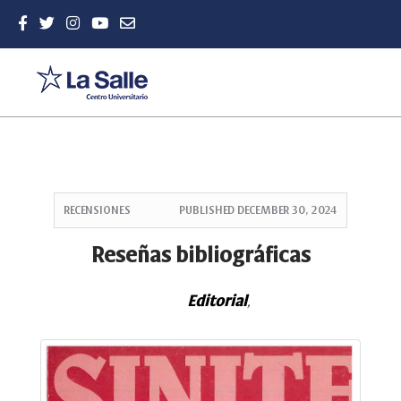
Quick
jump
RECENSIONES
PUBLISHED
DECEMBER 30, 2024
to
page
Reseñas bibliográficas
content
Main
Editorial
Navigation
,
Main
Content
Sidebar