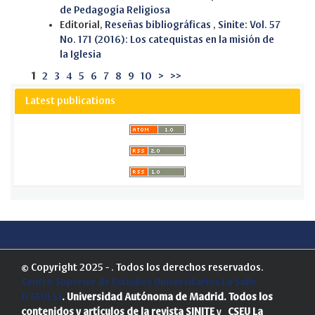
de Pedagogía Religiosa
Editorial,
Reseñas bibliográficas
,
Sinite: Vol. 57
No. 171 (2016): Los catequistas en la misión de
la Iglesia
1
2
3
4
5
6
7
8
9
10
>
>>
Latest publications
© Copyright 2025 - . Todos los derechos reservados.
Centro Superior de Estudios Universitarios La Salle
(CSEULS)
. Universidad Autónoma de Madrid.
Todos los
contenidos y artículos de la revista SINITE
y
CSEU La