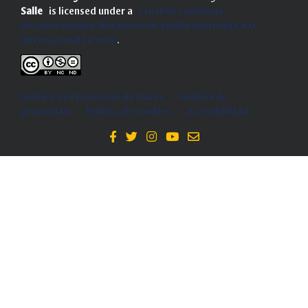
Salle
is licensed under a
Creative Commons
Reconocimiento-NoComercial-SinObraDerivada 4.0
Internacional License
.
Política de Protección de Datos
-
Politica de
privacidad
-
Política de cookies
-
Accesibilidad