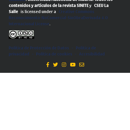
contenidos y artículos de la revista SINITE
y
CSEU La
Salle
is licensed under a
Creative Commons
Reconocimiento-NoComercial-SinObraDerivada 4.0
Internacional License
.
Política de Protección de Datos
-
Politica de
privacidad
-
Política de cookies
-
Accesibilidad