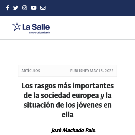
Quick
jump
ARTÍCULOS
PUBLISHED
MAY 18, 2025
to
page
Los rasgos más importantes
content
de la sociedad europea y la
Main
Navigation
situación de los jóvenes en
Main
ella
Content
Sidebar
José Machado Pais
,