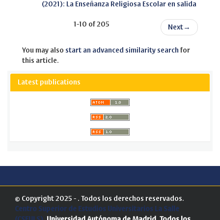
(2021): La Enseñanza Religiosa Escolar en salida
1-10 of 205
Next
→
You may also
start an advanced similarity search
for
this article.
Latest publications
© Copyright 2025 - . Todos los derechos reservados.
Centro Superior de Estudios Universitarios La Salle
(CSEULS)
. Universidad Autónoma de Madrid.
Todos los