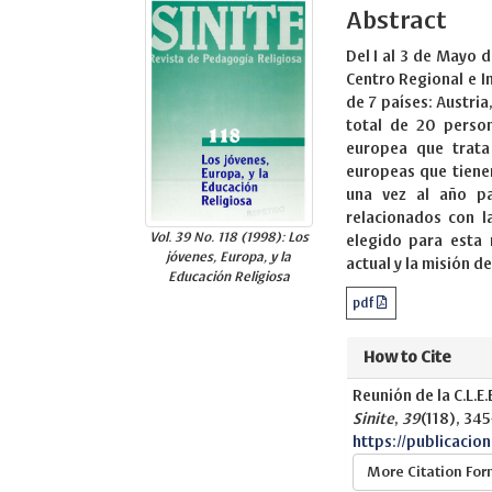
Abstract
Del I al 3 de Mayo 
Centro Regional e I
de 7 países: Austria,
total de 20 person
europea que trata 
europeas que tiene
una vez al año pa
relacionados con l
Vol. 39 No. 118 (1998): Los
elegido para esta
jóvenes, Europa, y la
actual y la misión de
Educación Religiosa
pdf
How to Cite
Reunión de la C.L.E
Sinite
,
39
(118), 345
https://publicacio
More Citation Fo