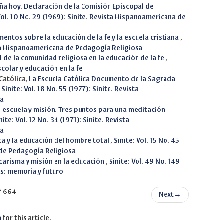
aña hoy. Declaración de la Comisión Episcopal de
 Vol. 10 No. 29 (1969): Sinite. Revista Hispanoamericana de
entos sobre la educación de la fe y la escuela cristiana
,
vista Hispanoamericana de Pedagogía Religiosa
de la comunidad religiosa en la educación de la fe
,
scolar y educación en la fe
Católica,
La Escuela Católica Documento de la Sagrada
,
Sinite: Vol. 18 No. 55 (1977): Sinite. Revista
sa
, escuela y misión. Tres puntos para una meditación
nite: Vol. 12 No. 34 (1971): Sinite. Revista
sa
ca y la educación del hombre total
,
Sinite: Vol. 15 No. 45
 de Pedagogía Religiosa
carisma y misión en la educación
,
Sinite: Vol. 49 No. 149
es: memoria y futuro
f 664
Next
→
h
for this article.