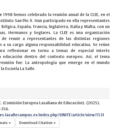
de 1998 hemos celebrado la reunión anual de la CLEE, en el
nstituto San Pío X. Han participado en ella representantes
 Bélgica, España, Francia, Inglaterra, Italia y Malta, con un
as, Hermanos y Seglares. La CLEE es una organización
de reunir a representantes de las distintas regiones
n a su cargo alguna responsabilidad educativa. Se reúne
ra reflexionar en torno a temas de especial interés
a educación dentro del contexto europeo. Así, el tema
 reunión fue: La antropología que emerge en el mundo
 la Escuela La Salle.
.E. (Comisión Europea Lasaliana de Educación). (2025).
-356.
nes.lasallecampus.es/index.php/SINITE/article/view/1531
rmats
Download Citation