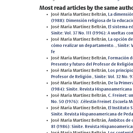
Most read articles by the same autho
José María Martínez Beltrán,
La dimensión
(1988): Dimensión religiosa de la educació
José María Martínez Beltrán,
El sistema e
Sinite: Vol. 37 No. 111 (1996): A vueltas co
José María Martínez Beltrán,
La opción de
cómo realizar un departamento.
,
Sinite: 
fe
José María Martínez Beltrán,
Formación de
Presente y futuro del Profesor de Religió
José María Martínez Beltrán,
Los principi
Profesor de Religión
,
Sinite: Vol. 32 No. 
José María Martínez Beltrán,
De la Primer
(1984): Sinite. Revista Hispanoamericana
José María Martínez Beltrán,
C. Freinet: u
No. 50 (1976): .Célestin Freinet .Escuela 
José María Martínez Beltrán,
El Instituto 
Sinite. Revista Hispanoamericana de Ped
José María Martínez Beltrán,
Ámbitos de c
81 (1986): Sinite. Revista Hispanoameric
José María Martínez Beltrán,
Los contenid