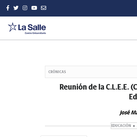
Quick
jump
CRÓNICAS
to
page
Reunión de la C.L.E.E. 
content
Ed
Main
Navigation
Main
José Ma
Content
Sidebar
EDUCACIÓN