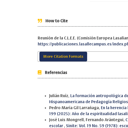
How to Cite
Reunión de la C.L.E.E. (Comisión Europea Lasali
https://publicaciones.lasallecampus.es/index.p
More Citation Formats
Referencias
Similar Articles
Julián Ruíz,
La formación antropológica d
Hispanoamericana de Pedagogía Religio
Pedro María Gil Larrañaga,
En la herencia
199 (2025): Año de la espiritualidad lasal
José Luis Mongrell, Fernando Arántegui,
C
escolar
,
Sinite: Vol. 19 No. 59 (1978): esc