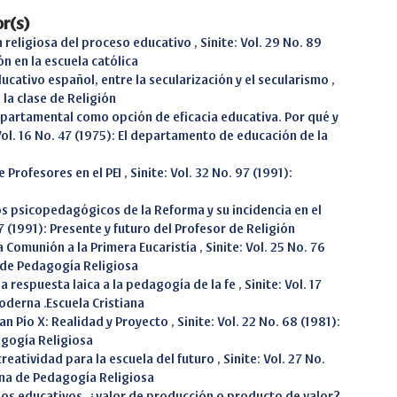
r(s)
 religiosa del proceso educativo
,
Sinite: Vol. 29 No. 89
n en la escuela católica
ducativo español, entre la secularización y el secularismo
,
n la clase de Religión
partamental como opción de eficacia educativa. Por qué y
Vol. 16 No. 47 (1975): El departamento de educación de la
 Profesores en el PEI
,
Sinite: Vol. 32 No. 97 (1991):
n
os psicopedagógicos de la Reforma y su incidencia en el
97 (1991): Presente y futuro del Profesor de Religión
a Comunión a la Primera Eucaristía
,
Sinite: Vol. 25 No. 76
 de Pedagogía Religiosa
na respuesta laica a la pedagogía de la fe
,
Sinite: Vol. 17
Moderna .Escuela Cristiana
San Pío X: Realidad y Proyecto
,
Sinite: Vol. 22 No. 68 (1981):
agogía Religiosa
reatividad para la escuela del futuro
,
Sinite: Vol. 27 No.
ana de Pedagogía Religiosa
os educativos, ¿valor de producción o producto de valor?