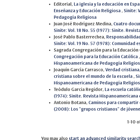
Editorial,
La iglesia y la educación en Esp
Enseñanza y Educación Religiosa
,
Sinite:
Pedagogía Religiosa
Juan José Rodríguez Medina,
Cuatro docum
Sinite: Vol. 18 No. 55 (1977): Sinite. Re
José Pablo Basterrechea,
Responsabilidad 
Sinite: Vol. 19 No. 57 (1978): Comunidad e
Sagrada Congregación para la Educación 
Congregación para la Educación Católica
Hispanoamericana de Pedagogía Religio
Joaquín García Carrasco,
Verdad cristiana
cristiana sobre el mundo de la escuela
,
Si
Hispanoamericana de Pedagogía Religio
Teódulo Garcia Regidor,
La escuela católi
(1974): Sinite. Revista Hispanoamericana
Antonio Botana,
Caminos para compartir 
(2008): Los "grupos cristianos" de jóven
1-10 o
You may also
start an advanced similarity searc