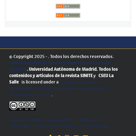
© Copyright 2025 - . Todos los derechos reservados.
Centro Superior de Estudios Universitarios La Salle
(CSEULS)
. Universidad Autónoma de Madrid.
Todos los
contenidos y artículos de la revista SINITE
y
CSEU La
Salle
is licensed under a
Creative Commons
Reconocimiento-NoComercial-SinObraDerivada 4.0
Internacional License
.
Política de Protección de Datos
-
Politica de
privacidad
-
Política de cookies
-
Accesibilidad