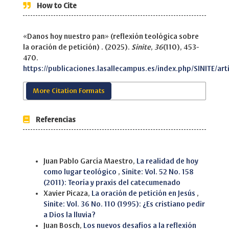
How to Cite
«Danos hoy nuestro pan» (reflexión teológica sobre
la oración de petición) . (2025).
Sinite
,
36
(110), 453-
470.
https://publicaciones.lasallecampus.es/index.php/SINITE/art
More Citation Formats
Referencias
Similar Articles
Juan Pablo García Maestro,
La realidad de hoy
como lugar teológico
,
Sinite: Vol. 52 No. 158
(2011): Teoría y praxis del catecumenado
Xavier Picaza,
La oración de petición en Jesús
,
Sinite: Vol. 36 No. 110 (1995): ¿Es cristiano pedir
a Dios la lluvia?
Juan Bosch,
Los nuevos desafíos a la reflexión