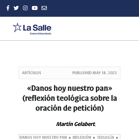
Quick
jump
ARTÍCULOS
PUBLISHED
MAY 18, 2025
to
page
«Danos hoy nuestro pan»
content
(reflexión teológica sobre la
Main
Navigation
oración de petición)
Main
Content
Sidebar
Martín Gelabert
,
DANOS HOY NUESTRO PAN
REFLEXIÓN
TEOLOGÍA