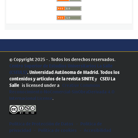
© Copyright 2025 - . Todos los derechos reservados.
Centro Superior de Estudios Universitarios La Salle
(CSEULS)
. Universidad Autónoma de Madrid.
Todos los
contenidos y artículos de la revista SINITE
y
CSEU La
Salle
is licensed under a
Creative Commons
Reconocimiento-NoComercial-SinObraDerivada 4.0
Internacional License
.
Política de Protección de Datos
-
Politica de
privacidad
-
Política de cookies
-
Accesibilidad