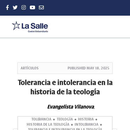
Quick
jump
ARTÍCULOS
PUBLISHED
MAY 18, 2025
to
page
Tolerancia e intolerancia en la
content
historia de la teología
Main
Navigation
Main
Evangelista Vilanova
,
Content
Sidebar
TOLERANCIA
TEOLOGÍA
HISTORIA
HISTORIA DE LA TEOLOGÍA
INTOLERANCIA
TOLERANCIA E INTOLERANCIA EN LA TEOLOGÍA