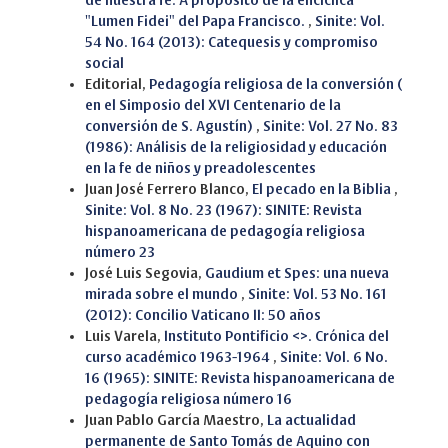
de nuestra fe. A propósito de la encíclica
"Lumen Fidei" del Papa Francisco.
,
Sinite: Vol.
54 No. 164 (2013): Catequesis y compromiso
social
Editorial,
Pedagogía religiosa de la conversión (
en el Simposio del XVI Centenario de la
conversión de S. Agustín)
,
Sinite: Vol. 27 No. 83
(1986): Análisis de la religiosidad y educación
en la fe de niños y preadolescentes
Juan José Ferrero Blanco,
El pecado en la Biblia
,
Sinite: Vol. 8 No. 23 (1967): SINITE: Revista
hispanoamericana de pedagogía religiosa
número 23
José Luis Segovia,
Gaudium et Spes: una nueva
mirada sobre el mundo
,
Sinite: Vol. 53 No. 161
(2012): Concilio Vaticano II: 50 años
Luis Varela,
Instituto Pontificio <>. Crónica del
curso académico 1963-1964
,
Sinite: Vol. 6 No.
16 (1965): SINITE: Revista hispanoamericana de
pedagogía religiosa número 16
Juan Pablo García Maestro,
La actualidad
permanente de Santo Tomás de Aquino con