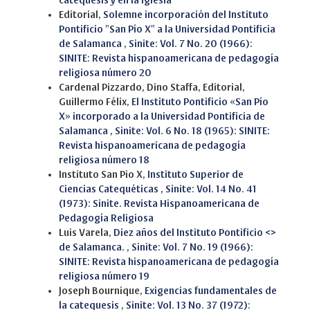
catequesis y en la Iglesia
Editorial,
Solemne incorporación del Instituto
Pontificio "San Pío X" a la Universidad Pontificia
de Salamanca
,
Sinite: Vol. 7 No. 20 (1966):
SINITE: Revista hispanoamericana de pedagogía
religiosa número 20
Cardenal Pizzardo, Dino Staffa, Editorial,
Guillermo Félix,
El Instituto Pontificio «San Pío
X» incorporado a la Universidad Pontificia de
Salamanca
,
Sinite: Vol. 6 No. 18 (1965): SINITE:
Revista hispanoamericana de pedagogía
religiosa número 18
Instituto San Pio X,
Instituto Superior de
Ciencias Catequéticas
,
Sinite: Vol. 14 No. 41
(1973): Sinite. Revista Hispanoamericana de
Pedagogía Religiosa
Luis Varela,
Diez años del Instituto Pontificio <>
de Salamanca.
,
Sinite: Vol. 7 No. 19 (1966):
SINITE: Revista hispanoamericana de pedagogía
religiosa número 19
Joseph Bournique,
Exigencias fundamentales de
la catequesis
,
Sinite: Vol. 13 No. 37 (1972):