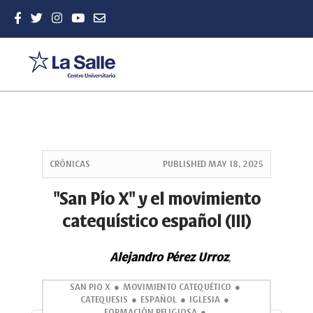
Quick
jump
CRÓNICAS
PUBLISHED
MAY 18, 2025
to
page
"San Pío X" y el movimiento
content
catequístico español (III)
Main
Navigation
Main
Alejandro Pérez Urroz
,
Content
Sidebar
SAN PIO X
MOVIMIENTO CATEQUÉTICO
CATEQUESIS
ESPAÑOL
IGLESIA
FORMACIÓN RELIGIOSA