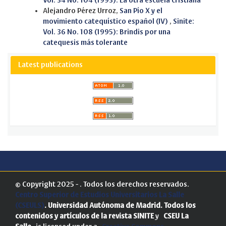
Vol. 34 No. 104 (1993): La otra escuela cristiana
Alejandro Pérez Urroz,
San Pío X y el
movimiento catequístico español (IV)
,
Sinite:
Vol. 36 No. 108 (1995): Brindis por una
catequesis más tolerante
Latest publications
© Copyright 2025 - . Todos los derechos reservados.
Centro Superior de Estudios Universitarios La Salle
(CSEULS)
. Universidad Autónoma de Madrid.
Todos los
contenidos y artículos de la revista SINITE
y
CSEU La