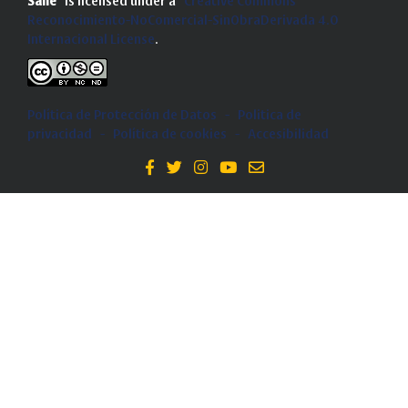
Salle
is licensed under a
Creative Commons
Reconocimiento-NoComercial-SinObraDerivada 4.0
Internacional License
.
Política de Protección de Datos
-
Politica de
privacidad
-
Política de cookies
-
Accesibilidad