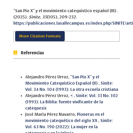
"San Pío X" y el movimiento catequístico español (III) .
(2025).
Sinite
,
35
(105), 209-232.
https://publicaciones.lasallecampus.es/index.php/SINITE/art
More Citation Formats
Referencias
Similar Articles
Alejandro Pérez Urroz,
''San Pío X'' y el
Movimiento Catequístico Español (II)
,
Sinite:
Vol. 34 No. 104 (1993): La otra escuela cristiana
Alejandro Pérez Urroz,
<
,
Sinite: Vol. 33 No. 102
(1993): La Biblia: fuente vivificante de la
catequesis
José María Pérez Navarro,
Pioneras en el
movimiento catequético del siglo XX
,
Sinite:
Vol. 63 No. 190 (2022): La mujer en la