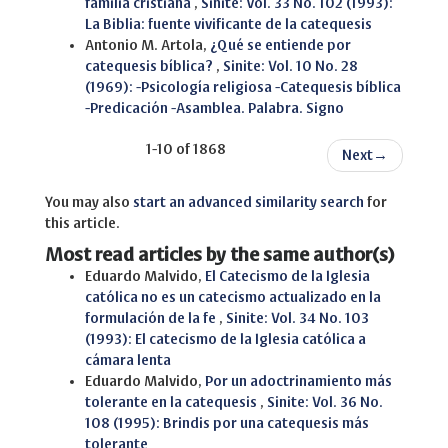
familia cristiana
,
Sinite: Vol. 33 No. 102 (1993):
La Biblia: fuente vivificante de la catequesis
Antonio M. Artola,
¿Qué se entiende por
catequesis bíblica?
,
Sinite: Vol. 10 No. 28
(1969): -Psicología religiosa -Catequesis bíblica
-Predicación -Asamblea. Palabra. Signo
1-10 of 1868
Next
→
You may also
start an advanced similarity search
for
this article.
Most read articles by the same author(s)
Eduardo Malvido,
El Catecismo de la Iglesia
católica no es un catecismo actualizado en la
formulación de la fe
,
Sinite: Vol. 34 No. 103
(1993): El catecismo de la Iglesia católica a
cámara lenta
Eduardo Malvido,
Por un adoctrinamiento más
tolerante en la catequesis
,
Sinite: Vol. 36 No.
108 (1995): Brindis por una catequesis más
tolerante