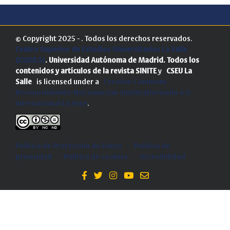
© Copyright 2025 - . Todos los derechos reservados.
Centro Superior de Estudios Universitarios La Salle
(CSEULS)
. Universidad Autónoma de Madrid.
Todos los
contenidos y artículos de la revista SINITE
y
CSEU La
Salle
is licensed under a
Creative Commons
Reconocimiento-NoComercial-SinObraDerivada 4.0
Internacional License
.
Política de Protección de Datos
-
Politica de
privacidad
-
Política de cookies
-
Accesibilidad