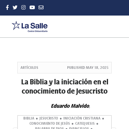
Quick
jump
ARTÍCULOS
PUBLISHED
MAY 18, 2025
to
page
La Biblia y la iniciación en el
content
conocimiento de Jesucristo
Main
Navigation
Main
Eduardo Malvido
,
Content
Sidebar
BIBLIA
JESUCRISTO
INICIACIÓN CRISTIANA
CONOCIMIENTO DE JESÚS
CATEQUESIS
PALABRA DE DIOS
EVANGELIOS