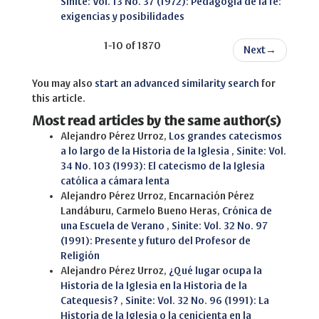
Sinite: Vol. 13 No. 37 (1972): Pedagogía de la fe:
exigencias y posibilidades
1-10 of 1870
Next
→
You may also
start an advanced similarity search
for
this article.
Most read articles by the same author(s)
Alejandro Pérez Urroz,
Los grandes catecismos
a lo largo de la Historia de la Iglesia
,
Sinite: Vol.
34 No. 103 (1993): El catecismo de la Iglesia
católica a cámara lenta
Alejandro Pérez Urroz, Encarnación Pérez
Landáburu, Carmelo Bueno Heras,
Crónica de
una Escuela de Verano
,
Sinite: Vol. 32 No. 97
(1991): Presente y futuro del Profesor de
Religión
Alejandro Pérez Urroz,
¿Qué lugar ocupa la
Historia de la Iglesia en la Historia de la
Catequesis?
,
Sinite: Vol. 32 No. 96 (1991): La
Historia de la Iglesia o la cenicienta en la