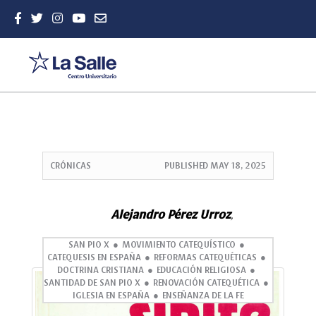
Quick
jump
CRÓNICAS
PUBLISHED
MAY 18, 2025
to
page
content
Alejandro Pérez Urroz
,
Main
Navigation
SAN PIO X
MOVIMIENTO CATEQUÍSTICO
Main
CATEQUESIS EN ESPAÑA
REFORMAS CATEQUÉTICAS
Content
DOCTRINA CRISTIANA
EDUCACIÓN RELIGIOSA
Sidebar
SANTIDAD DE SAN PIO X
RENOVACIÓN CATEQUÉTICA
IGLESIA EN ESPAÑA
ENSEÑANZA DE LA FE