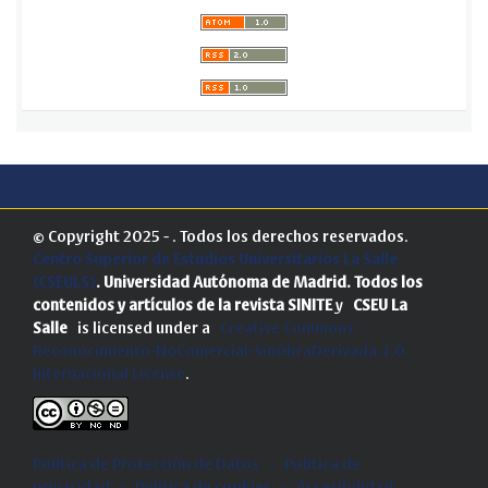
© Copyright 2025 - . Todos los derechos reservados.
Centro Superior de Estudios Universitarios La Salle
(CSEULS)
. Universidad Autónoma de Madrid.
Todos los
contenidos y artículos de la revista SINITE
y
CSEU La
Salle
is licensed under a
Creative Commons
Reconocimiento-NoComercial-SinObraDerivada 4.0
Internacional License
.
Política de Protección de Datos
-
Politica de
privacidad
-
Política de cookies
-
Accesibilidad