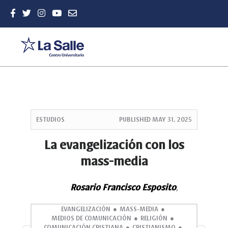
Quick
jump
ESTUDIOS
PUBLISHED
MAY 31, 2025
to
page
La evangelización con los
content
mass-media
Main
Navigation
Main
Rosario Francisco Esposito
,
Content
Sidebar
EVANGELIZACIÓN
MASS-MEDIA
MEDIOS DE COMUNICACIÓN
RELIGIÓN
COMUNICACIÓN CRISTIANA
CRISTIANISMO