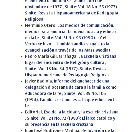
el encuentro mundial <> Munich, 6-11 de
noviembre de 1977
,
Sinite: Vol. 18 No. 55 (1977):
Sinite. Revista Hispanoamericana de Pedagogía
Religiosa
Herminio Otero,
Los medios de comunicación,
medios para anunciar la buena noticia y educar
en la fe
,
Sinite: Vol. 31 No. 93 (1990): «Y el
Verbo se hizo ... también audio-visual» (o la
evangelización a través de los Mass-Media)
Pedro María Gil Larrañaga,
La Escuela Cristiana,
lugar del encuentro de Religión y Cultura
,
Sinite: Vol. 18 No. 54 (1977): Sinite. Revista
Hispanoamericana de Pedagogía Religiosa
Javier Badiola,
Informe del quehacer de una
delegación diocesana de cara a la familia como
educadora de la fe
,
Sinite: Vol. 35 No. 105
(1994): Familia cristiana es ... la que educa en la
fe
Editorial,
Eso de la laicidad y la escuela cristiana
,
Sinite: Vol. 24 No. 72 (1983): El laico católico y
su presencia en la escuela cristiana
Juan José Rodríguez Medina,
Renovación de la