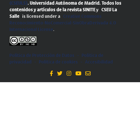
(CSEULS)
. Universidad Autónoma de Madrid.
Todos los
contenidos y artículos de la revista SINITE
y
CSEU La
Salle
is licensed under a
Creative Commons
Reconocimiento-NoComercial-SinObraDerivada 4.0
Internacional License
.
Política de Protección de Datos
-
Politica de
privacidad
-
Política de cookies
-
Accesibilidad