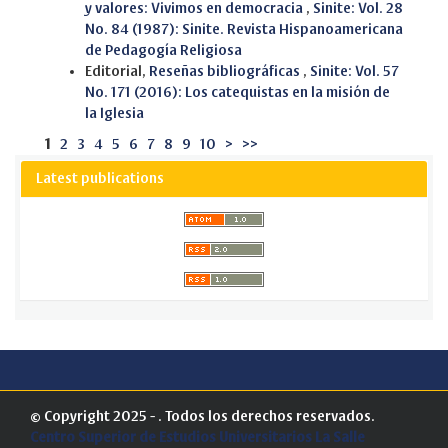
y valores: Vivimos en democracia
,
Sinite: Vol. 28
No. 84 (1987): Sinite. Revista Hispanoamericana
de Pedagogía Religiosa
Editorial,
Reseñas bibliográficas
,
Sinite: Vol. 57
No. 171 (2016): Los catequistas en la misión de
la Iglesia
1
2
3
4
5
6
7
8
9
10
>
>>
Latest publications
© Copyright 2025 - . Todos los derechos reservados.
Centro Superior de Estudios Universitarios La Salle