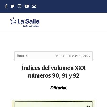
Quick
jump
ÍNDICES
PUBLISHED
MAY 31, 2025
to
page
Índices del volumen XXX
content
números 90, 91 y 92
Main
Navigation
Main
Editorial
,
Content
Sidebar