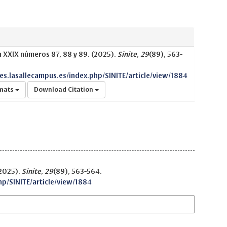
n XXIX números 87, 88 y 89. (2025).
Sinite
,
29
(89), 563-
nes.lasallecampus.es/index.php/SINITE/article/view/1884
rmats
Download Citation
(2025).
Sinite
,
29
(89), 563-564.
hp/SINITE/article/view/1884