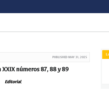
L
PUBLISHED
MAY 31, 2025
n XXIX números 87, 88 y 89
Editorial
,