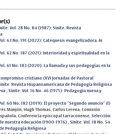
r(s)
nite: Vol. 28 No. 84 (1987): Sinite. Revista
sa
 Vol. 63 No. 191 (2022): Catequesis evangelizadora. In
Vol. 62 No. 187 (2021): Interioridad y espiritualidad en la
 Vol. 61 No. 183 (2020): La llamada y sus pedagogías en la
l compromiso cristiano (XVI Jornadas de Pastoral
: Sinite. Revista Hispanoamericana de Pedagogía Religiosa
eva
,
Sinite: Vol. 16 No. 46 (1975): Pedagogía nueva y
 Vol. 60 No. 182 (2019): El proyecto "Segundo anuncio" (I)
ndrés Manjón, Hugh Thomas, Carlos Lerena, Comisión
española, Conferencia episcopal tarraconense,
Selección
 de nuestra educación (1900-1976)
,
Sinite: Vol. 18 No. 54
 de Pedagogía Religiosa