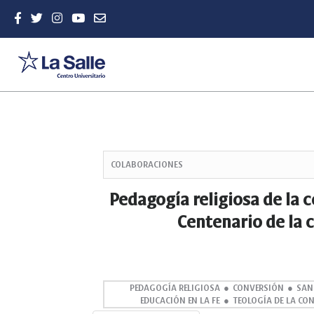
Quick
jump
COLABORACIONES
to
page
Pedagogía religiosa de la c
content
Centenario de la 
Main
Navigation
Main
Content
Sidebar
PEDAGOGÍA RELIGIOSA
CONVERSIÓN
SAN
EDUCACIÓN EN LA FE
TEOLOGÍA DE LA CO