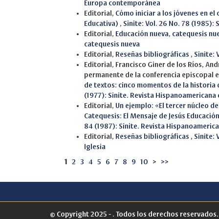
Europa contemporánea
Editorial,
Cómo iniciar a los jóvenes en e
Educativa)
,
Sinite: Vol. 26 No. 78 (1985)
Editorial,
Educación nueva, catequesis nu
catequesis nueva
Editorial,
Reseñas bibliográficas
,
Sinite:
Editorial, Francisco Giner de los Ríos, A
permanente de la conferencia episcopal 
de textos: cinco momentos de la historia
(1977): Sinite. Revista Hispanoamericana
Editorial,
Un ejemplo: «El tercer núcleo de
Catequesis: El Mensaje de Jesús Educación
84 (1987): Sinite. Revista Hispanoameric
Editorial,
Reseñas bibliográficas
,
Sinite: 
Iglesia
1
2
3
4
5
6
7
8
9
10
>
>>
© Copyright 2025 - . Todos los derechos reservados