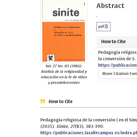
Abstract
.
pdf
How to Cite
Pedagogía religiosa
la conversión de S.
https://publicacio
Vol. 27 No. 83 (1986):
Análisis de la religiosidad y
More Citation Fo
educación en la fe de niños
y preadolescentes
How to Cite
Pedagogía religiosa de la conversión ( en el Sim
(2025).
Sinite
,
27
(83), 383-390.
https://publicaciones.lasallecampus.es/index.p