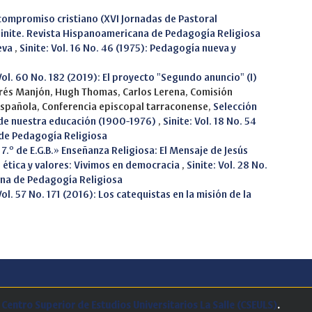
l compromiso cristiano (XVI Jornadas de Pastoral
: Sinite. Revista Hispanoamericana de Pedagogía Religiosa
eva
,
Sinite: Vol. 16 No. 46 (1975): Pedagogía nueva y
 Vol. 60 No. 182 (2019): El proyecto "Segundo anuncio" (I)
ndrés Manjón, Hugh Thomas, Carlos Lerena, Comisión
española, Conferencia episcopal tarraconense,
Selección
 de nuestra educación (1900-1976)
,
Sinite: Vol. 18 No. 54
 de Pedagogía Religiosa
 7.º de E.G.B.» Enseñanza Religiosa: El Mensaje de Jesús
 ética y valores: Vivimos en democracia
,
Sinite: Vol. 28 No.
ana de Pedagogía Religiosa
Vol. 57 No. 171 (2016): Los catequistas en la misión de la
.
Centro Superior de Estudios Universitarios La Salle (CSEULS)
.