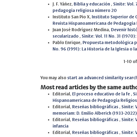
J. F. Yáñez,
Biblia y educación
,
Sinite: Vol
pedagogía religiosa número 20
Instituto San Pio X,
Instituto Superior de 
Revista Hispanoamericana de Pedagogía 
Juan José Rodríguez Medina,
Devenir hist
secularizado
,
Sinite: Vol. 11 No. 31 (197
Pablo Enrique,
Propuesta metodológica par
No. 96 (1991): La Historia de la Iglesia o l
1-10 o
You may also
start an advanced similarity searc
Most read articles by the same autho
Editorial,
El proceso educativo de la fe
,
Si
Hispanoamericana de Pedagogía Religio
Editorial,
Reseñas bibliográficas
,
Sinite:
memoriam: D. Emilio Alberich (1933-2022)
Editorial,
Reseñas bibliográficas
,
Sinite: 
infancia
Editorial,
Reseñas bibliográficas
,
Sinite: