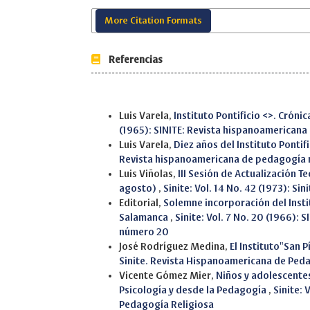
More Citation Formats
Referencias
Similar Articles
Luis Varela,
Instituto Pontificio <>. Crón
(1965): SINITE: Revista hispanoamericana
Luis Varela,
Diez años del Instituto Ponti
Revista hispanoamericana de pedagogía 
Luis Viñolas,
III Sesión de Actualización T
agosto)
,
Sinite: Vol. 14 No. 42 (1973): S
Editorial,
Solemne incorporación del Instit
Salamanca
,
Sinite: Vol. 7 No. 20 (1966):
número 20
José Rodríguez Medina,
El Instituto"San 
Sinite. Revista Hispanoamericana de Ped
Vicente Gómez Mier,
Niños y adolescentes
Psicología y desde la Pedagogía
,
Sinite: 
Pedagogía Religiosa