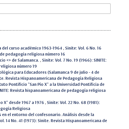
ica del curso académico 1963-1964
,
Sinite: Vol. 6 No. 16
 de pedagogía religiosa número 16
ficio <> de Salamanca.
,
Sinite: Vol. 7 No. 19 (1966): SINITE:
religiosa número 19
eológica para Educadores (Salamanca 9 de julio - 4 de
inite. Revista Hispanoamericana de Pedagogía Religiosa
uto Pontificio "San Pío X" a la Universidad Pontificia de
 SINITE: Revista hispanoamericana de pedagogía religiosa
Pío X" desde 1967 a 1976
,
Sinite: Vol. 22 No. 68 (1981):
agogía Religiosa
 en el entorno del confesonario. Análisis desde la
Vol. 14 No. 41 (1973): Sinite. Revista Hispanoamericana de