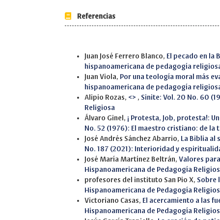
Referencias
Similar Articles
Juan José Ferrero Blanco,
El pecado en la 
hispanoamericana de pedagogía religios
Juan Viola,
Por una teología moral más ev
hispanoamericana de pedagogía religios
Alipio Rozas,
<>
,
Sinite: Vol. 20 No. 60 (
Religiosa
Álvaro Ginel,
¡ Protesta, Job, protesta!: 
No. 52 (1976): El maestro cristiano: de la
José Andrés Sánchez Abarrio,
La Biblia al
No. 187 (2021): Interioridad y espiritualid
José María Martínez Beltrán,
Valores para
Hispanoamericana de Pedagogía Religio
profesores del instituto San Pio X,
Sobre 
Hispanoamericana de Pedagogía Religio
Victoriano Casas,
El acercamiento a las fu
Hispanoamericana de Pedagogía Religio