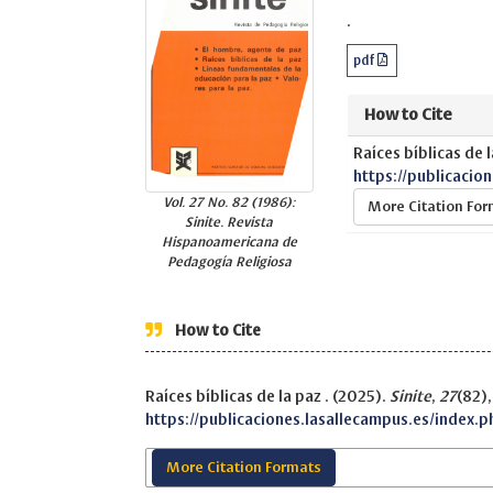
.
pdf
How to Cite
Raíces bíblicas de l
https://publicacio
Vol. 27 No. 82 (1986):
More Citation Fo
Sinite. Revista
Hispanoamericana de
Pedagogía Religiosa
How to Cite
Raíces bíblicas de la paz . (2025).
Sinite
,
27
(82),
https://publicaciones.lasallecampus.es/index.p
More Citation Formats