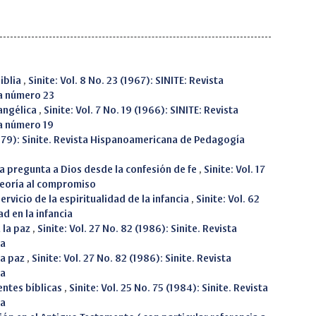
Biblia
,
Sinite: Vol. 8 No. 23 (1967): SINITE: Revista
a número 23
angélica
,
Sinite: Vol. 7 No. 19 (1966): SINITE: Revista
a número 19
1979): Sinite. Revista Hispanoamericana de Pedagogía
Una pregunta a Dios desde la confesión de fe
,
Sinite: Vol. 17
 teoría al compromiso
 servicio de la espiritualidad de la infancia
,
Sinite: Vol. 62
ad en la infancia
 la paz
,
Sinite: Vol. 27 No. 82 (1986): Sinite. Revista
sa
la paz
,
Sinite: Vol. 27 No. 82 (1986): Sinite. Revista
sa
entes bíblicas
,
Sinite: Vol. 25 No. 75 (1984): Sinite. Revista
sa