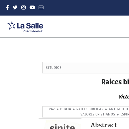
Quick
jump
ESTUDIOS
to
page
Raíces bí
content
Main
Vict
Navigation
Main
Content
PAZ
BIBLIA
RAÍCES BÍBLICAS
ANTIGUO T
VALORES CRISTIANOS
ESPI
Sidebar
Abstract