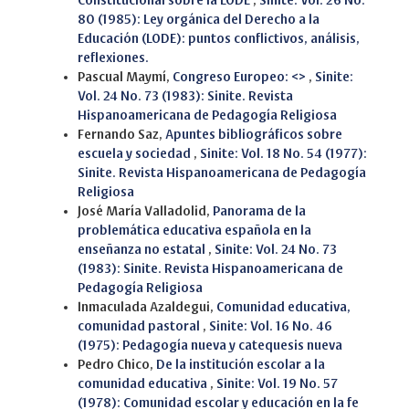
Constitucional sobre la LODE
,
Sinite: Vol. 26 No.
80 (1985): Ley orgánica del Derecho a la
Educación (LODE): puntos conflictivos, análisis,
reflexiones.
Pascual Maymí,
Congreso Europeo: <>
,
Sinite:
Vol. 24 No. 73 (1983): Sinite. Revista
Hispanoamericana de Pedagogía Religiosa
Fernando Saz,
Apuntes bibliográficos sobre
escuela y sociedad
,
Sinite: Vol. 18 No. 54 (1977):
Sinite. Revista Hispanoamericana de Pedagogía
Religiosa
José María Valladolid,
Panorama de la
problemática educativa española en la
enseñanza no estatal
,
Sinite: Vol. 24 No. 73
(1983): Sinite. Revista Hispanoamericana de
Pedagogía Religiosa
Inmaculada Azaldegui,
Comunidad educativa,
comunidad pastoral
,
Sinite: Vol. 16 No. 46
(1975): Pedagogía nueva y catequesis nueva
Pedro Chico,
De la institución escolar a la
comunidad educativa
,
Sinite: Vol. 19 No. 57
(1978): Comunidad escolar y educación en la fe