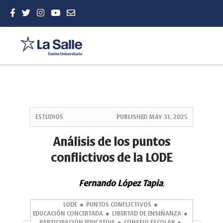
Quick
jump
ESTUDIOS
PUBLISHED
MAY 31, 2025
to
page
Análisis de los puntos
content
conflictivos de la LODE
Main
Navigation
Main
Fernando López Tapia
,
Content
Sidebar
LODE
PUNTOS CONFLICTIVOS
EDUCACIÓN CONCERTADA
LIBERTAD DE ENSEÑANZA
PARTICIPACIÓN EDUCATIVA
CONSEJO ESCOLAR