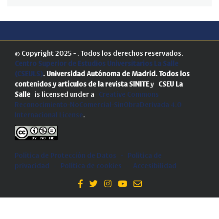
© Copyright 2025 - . Todos los derechos reservados.
Centro Superior de Estudios Universitarios La Salle
(CSEULS)
. Universidad Autónoma de Madrid.
Todos los
contenidos y artículos de la revista SINITE
y
CSEU La
Salle
is licensed under a
Creative Commons
Reconocimiento-NoComercial-SinObraDerivada 4.0
Internacional License
.
Política de Protección de Datos
-
Politica de
privacidad
-
Política de cookies
-
Accesibilidad